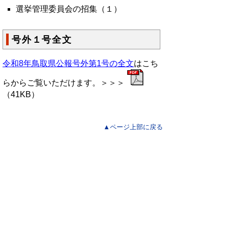
選挙管理委員会の招集（１）
号外１号全文
令和8年鳥取県公報号外第1号の全文
はこち
らからご覧いただけます。＞＞＞
（41KB）
▲ページ上部に戻る
と
個人情報保護
|
リンクについて
|
著作権に
り
ついて
|
アクセシビリティ
ネ
鳥取県総務部政策法務課
ッ
住所 〒680-8570
ト
鳥取県鳥取市東町1丁目220
電話
0857-26-7027
へ