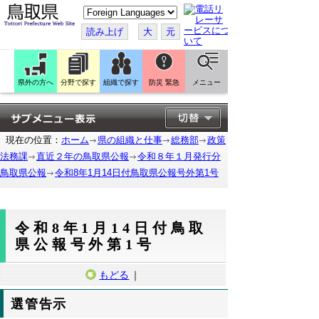
こ
の
ペ
読み上げ
大
元
ー
ジ
を
翻
訳
県外の方へ
分野で探す
組織で探す
防災 緊急
メニュー
す
る
現在の位置：
ホーム
県の組織と仕事
総務部
政策
法務課
直近２年の鳥取県公報
令和８年１月発行分
鳥取県公報
令和8年1月14日付鳥取県公報号外第1号
令和8年1月14日付鳥取
県公報号外第1号
もどる
｜
選管告示