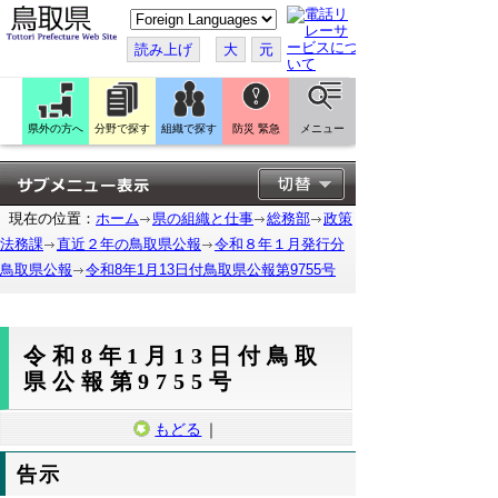
こ
の
ペ
読み上げ
大
元
ー
ジ
を
翻
訳
県外の方へ
分野で探す
組織で探す
防災 緊急
メニュー
す
る
現在の位置：
ホーム
県の組織と仕事
総務部
政策
法務課
直近２年の鳥取県公報
令和８年１月発行分
鳥取県公報
令和8年1月13日付鳥取県公報第9755号
令和8年1月13日付鳥取
県公報第9755号
もどる
｜
告示