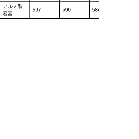
アルミ製
597
590
584
容器
紙パック
34
34
33
段ボール
1,444
1,425
1,398
計画促進のための取組
（１）容器包装廃棄物の排出抑制、分別収集
促進の意義に係る知識の普及
（過剰包装の抑制、普及啓発・環境教育
の推進、再生品の利用拡大）
（２）ごみ・減量リサイクルに関する情報収
集及び提供
（３）地域の実情に応じた処理システム構築
の推進
（４）県民や市町村との協働による実践活動