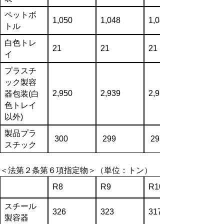
ペットボ
1,050
1,048
1,040
トル
白色トレ
21
21
21
イ
プラスチ
ック製容
2,950
2,939
2,915
器包装(白
色トレイ
以外)
製品プラ
300
299
297
スチック
＜法第２条第６項指定物＞
（単位：トン）
R8
R9
R10
スチール
326
323
317
製容器