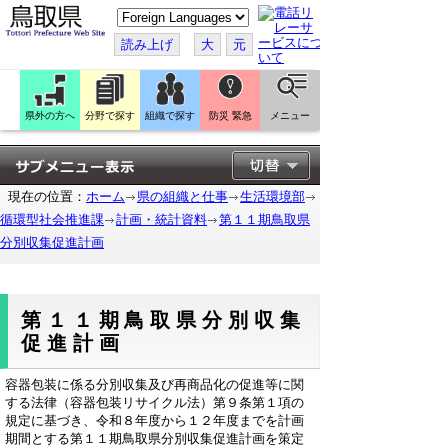
こ
の
ペ
読み上げ
大
元
ー
ジ
を
翻
訳
県外の方へ
分野で探す
組織で探す
防災 緊急
メニュー
す
る
現在の位置：
ホーム
県の組織と仕事
生活環境部
循環型社会推進課
計画・統計資料
第１１期鳥取県
分別収集促進計画
第１１期鳥取県分別収集
促進計画
容器包装に係る分別収集及び再商品化の促進等に関
する法律（容器包装リサイクル法）第９条第１項の
規定に基づき、令和８年度から１２年度までを計画
期間とする第１１期鳥取県分別収集促進計画を策定