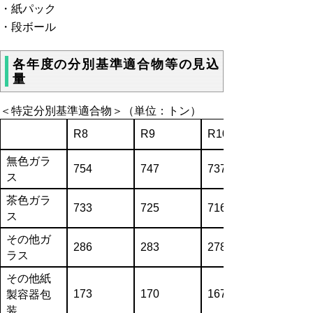
・紙パック
・段ボール
各年度の分別基準適合物等の見込
量
＜特定分別基準適合物＞
（単位：トン）
R8
R9
R10
無色ガラ
754
747
737
ス
茶色ガラ
733
725
716
ス
その他ガ
286
283
278
ラス
その他紙
173
170
167
製容器包
装