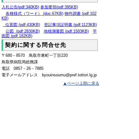
入札公告(pdf:340KB)
参加要領(pdf:395KB)
各種様式（ワード） (doc:67KB)
物件調書 (pdf:102
KB)
位置図 (pdf:430KB)
登記事項証明書 (pdf:1123KB)
公図 (pdf:2830KB)
地積測量図 (pdf:1583KB)
平
面図 (pdf:182KB)
契約に関する問合せ先
〒
680
－
8570
鳥取市東町一丁目
220
鳥取県病院局総務課
電話 0857－26－7885
電子メールアドレス byouinsoumu@pref.tottori.lg.jp
▲ページ上部に戻る
と
個人情報保護
|
リンクについて
|
著作権に
り
ついて
|
アクセシビリティ
ネ
ッ
鳥取県病院局総務課
住所 〒680-8570
ト
鳥取県鳥取市東町1丁目220