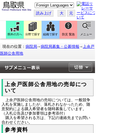
こ
の
ペ
読み上げ
大
元
ー
ジ
を
翻
訳
県外の方へ
分野で探す
組織で探す
防災 緊急
メニュー
す
る
現在の位置：
病院局
病院局募集・公募情報
上余戸
医師公舎用地
上余戸医師公舎用地の売却につ
いて
上余戸医師公舎用地の売却については、
一般競争
入札を実施しましたが、落札されなかったため、随
意契約による購入希望者を随時募集しています。
（入札公告及び参加要領は参考添付）
購入を希望される方は、下記の連絡先までお問い
合わせください。
参考資料