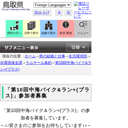
こ
の
ペ
読み上げ
大
元
ー
ジ
を
翻
訳
県外の方へ
分野で探す
組織で探す
防災 緊急
メニュー
す
る
現在の位置：
ホーム
県の組織と仕事
生活環境部
水環境保全課
ラムサール条約
第10回中海バイク&ラ
ン+(プラス)
「第10回中海バイク&ラン+(プラ
ス)」参加者募集
「第10回中海バイク＆ラン+(プラス)」の参
加者を募集しています。
～♪♪皆さまのご参加をお待ちしています♪♪～