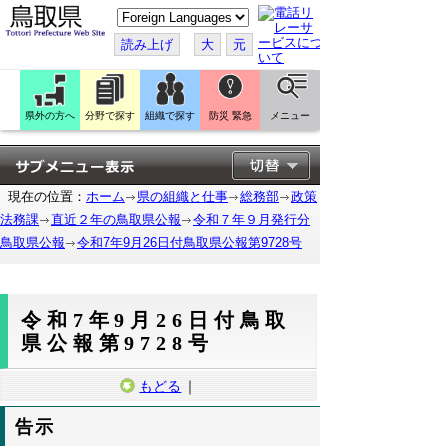
こ
の
ペ
読み上げ
大
元
ー
ジ
を
翻
訳
県外の方へ
分野で探す
組織で探す
防災 緊急
メニュー
す
る
現在の位置：
ホーム
県の組織と仕事
総務部
政策
法務課
直近２年の鳥取県公報
令和７年９月発行分
鳥取県公報
令和7年9月26日付鳥取県公報第9728号
令和7年9月26日付鳥取
県公報第9728号
もどる
｜
告示