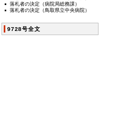
落札者の決定（病院局総務課）
落札者の決定（鳥取県立中央病院）
9728号全文
鳥取県公報第9728号の全文
はこちらからご
覧いただけます。＞＞＞
（109KB）
▲ページ上部に戻る
と
個人情報保護
|
リンクについて
|
著作権に
り
ついて
|
アクセシビリティ
ネ
鳥取県総務部政策法務課
ッ
住所 〒680-8570
ト
鳥取県鳥取市東町1丁目220
電話
0857-26-7027
へ
ファクシミリ 0857-26- 8106