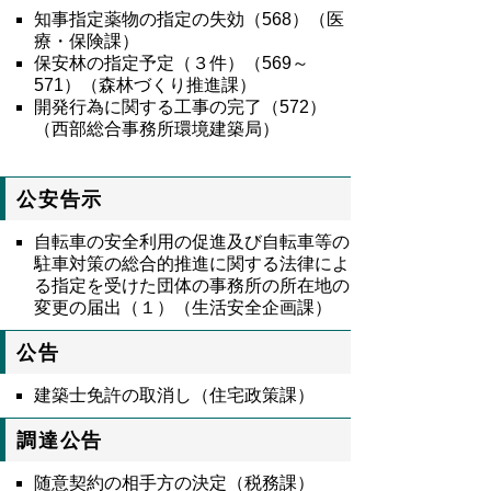
知事指定薬物の指定の失効（
568
）（医
療・保険課）
保安林の指定予定（３件）（
569
～
571
）（森林づくり推進課）
開発行為に関する工事の完了（
572
）
（西部総合事務所環境建築局）
公安告示
自転車の安全利用の促進及び自転車等の
駐車対策の総合的推進に関する法律によ
る指定を受けた団体の事務所の所在地の
変更の届出（１）（生活安全企画課）
公告
建築士免許の取消し（住宅政策課）
調達公告
随意契約の相手方の決定（税務課）