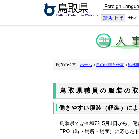
こ
の
ペ
ー
読み上げ
サイ
ジ
を
翻
訳
す
る
現在の位置：
ホーム
県の組織と仕事
総務
鳥取県職員の服装の
働きやすい服装（軽装）によ
鳥取県では令和7年5月1日から、
TPO（時・場所・場面）に応じた