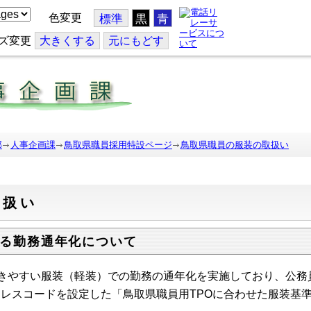
色変更
標準
黒
青
ズ変更
大
きくする
元
にもどす
部
人事企画課
鳥取県職員採用特設ページ
鳥取県職員の服装の取扱い
取扱い
る勤務通年化について
働きやすい服装（軽装）での勤務の通年化を実施しており、公
ドレスコードを設定した「鳥取県職員用TPOに合わせた服装基