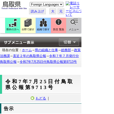
こ
の
ペ
読み上げ
大
元
ー
ジ
を
翻
訳
県外の方へ
分野で探す
組織で探す
防災 緊急
メニュー
す
る
現在の位置：
ホーム
県の組織と仕事
総務部
政策
法務課
直近２年の鳥取県公報
令和７年７月発行分
鳥取県公報
令和7年7月25日付鳥取県公報第9713号
令和7年7月25日付鳥取
県公報第9713号
もどる
｜
告示