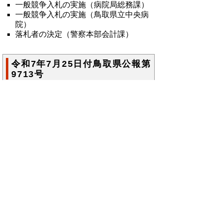
一般競争入札の実施（病院局総務課）
一般競争入札の実施（鳥取県立中央病
院）
落札者の決定（警察本部会計課）
令和7年7月25日付鳥取県公報第
9713号
鳥取県公報第9713号の全文
はこちらからご
覧いただけます。＞＞＞
（225KB）
▲ページ上部に戻る
と
個人情報保護
|
リンクについて
|
著作権に
り
ついて
|
アクセシビリティ
ネ
鳥取県総務部政策法務課
ッ
住所 〒680-8570