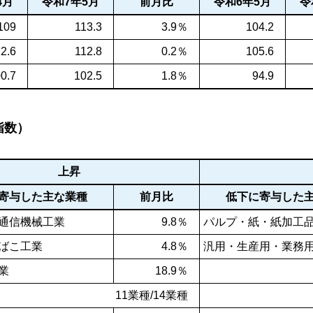
4月
令和7年5月
前月比
令和6年5月
令
109
113.3
3.9％
104.2
2.6
112.8
0.2％
105.6
0.7
102.5
1.8％
94.9
指数）
上昇
寄与した主な業種
前月比
低下に寄与した
通信機械工業
9.8％
パルプ・紙・紙加工
ばこ工業
4.8％
汎用・生産用・業務
業
18.9％
11業種/14業種