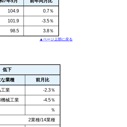
和7年5月
前年同月比
104.9
0.7％
101.9
-3.5％
98.5
3.8％
▲ページ上部に戻る
低下
主な業種
前月比
品工業
-2.3％
用機械工業
-4.5％
％
2業種/14業種