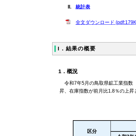
統計表
全文ダウンロード (pdf:179K
I．結果の概要
1．概況
令和7年5月の鳥取県鉱工業指数（令
昇、在庫指数が前月比1.8％の上
区分