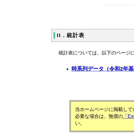
II．統計表
統計表については、以下のページに
時系列データ（令和2年基
当ホームページに掲載してい
必要な場合は、無償の
「E
い。