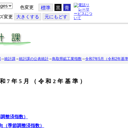
色変更
標準
黒
青
ズ変更
大
きくする
元
にもどす
部
統計課
統計課の公表統計
鳥取県鉱工業指数
令和7年5月（令和2年基
和7年5月（令和2年基準）
節調整済指数）
向（季節調整済指数）