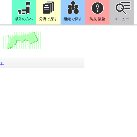
県外の方へ
分野で探す
組織で探す
防災 緊急
メニュー
準）