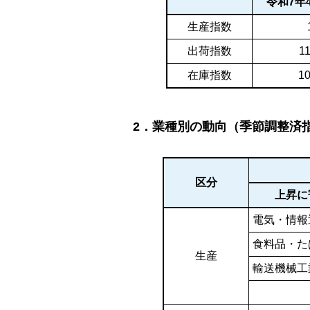
令和7年
生産指数
出荷指数
11
在庫指数
10
2．業種別の動向（季節調整済
区分
上昇に
電気・情報
食料品・た
生産
輸送機械工