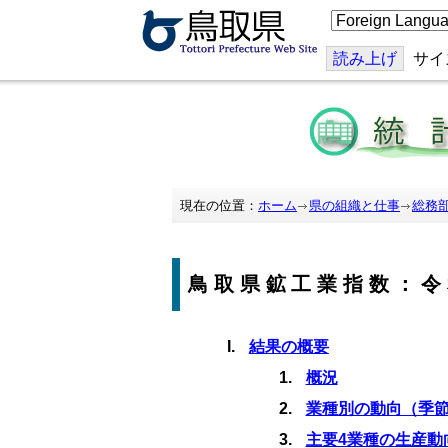
こ
の
ペ
ー
読み上げ
サイ
ジ
を
翻
訳
す
る
現在の位置：
ホーム
県の組織と仕事
総務
鳥取県鉱工業指数：令
結果の概要
概況
業種別の動向（季
主要4業種の生産動