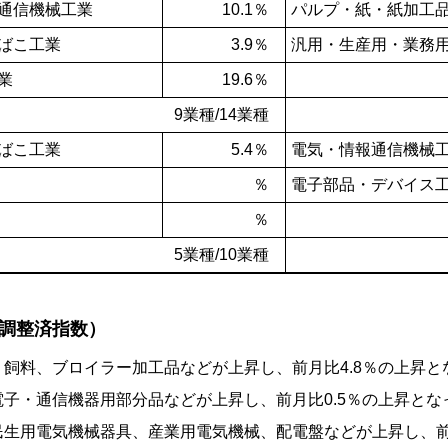
通信機械工業
10.1％
パルプ・紙・紙加工
ばこ工業
3.9％
汎用・生産用・業務
業
19.6％
9業種/14業種
ばこ工業
5.4％
電気・情報通信機械
％
電子部品・デバイス
％
5業種/10業種
節調整済指数）
飼料、ブロイラー加工品などが上昇し、前月比4.8％の上昇と
子・通信機器用部分品などが上昇し、前月比0.5％の上昇とな
生用電気機械器具、産業用電気機械、配電盤などが上昇し、前月