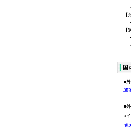
・
【
・
【
・
・
国
■
htt
■
○
htt