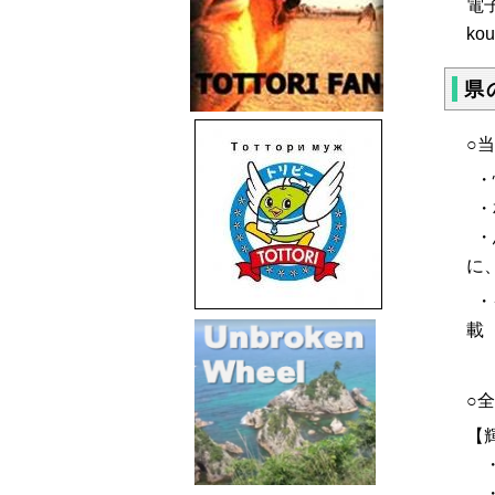
電
kou
県
○
・
・
・
に
・
載
○
【
・
・