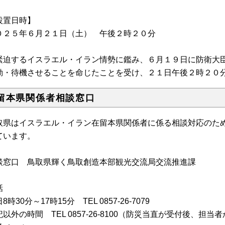
設置日時】
０２５年６月２１日（土） 午後２時２０分
緊迫するイスラエル・イラン情勢に鑑み、６月１９日に防衛大
動・待機させることを命じたことを受け、２１日午後２時２０
留本県関係者相談窓口
取県はイスラエル・イラン在留本県関係者に係る相談対応のた
ています。
談窓口 鳥取県輝く鳥取創造本部観光交流局交流推進課
話
日
8
時
30
分～
17
時
15
分
TEL 0857-26-7079
記以外の時間
TEL 0857-26-8100
（防災当直が受付後、担当者