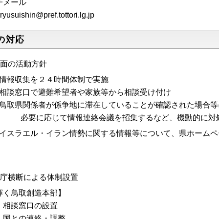
子メール
ryusuishin@pref.tottori.lg.jp
の対応
当面の活動方針
情報収集を２４時間体制で実施
相談窓口で避難希望者や家族等から相談受け付け
鳥取県関係者が係争地に滞在していることが確認された場合等
、 必要に応じて情報連絡会議を招集するなど、機動的に対
イスラエル・イラン情勢に関する情報等について、県ホームペ
全庁横断による体制設置
輝く鳥取創造本部】
相談窓口の設置
国との連絡・調整