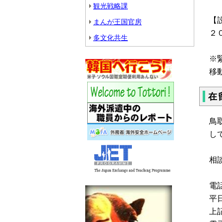
観光戦略課
【
まんが王国官房
２
多文化共生
※
移
在
鳥
し
相
電
平
上