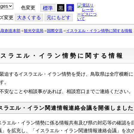
色変更
標準
黒
青
ズ変更
大
きくする
元
にもどす
鳥取創造本部
観光交流局
国際交流
イスラエル・イラン情勢に関する情報
イスラエル・イラン情勢に関する情報
緊迫するイスラエル・イラン情勢を受け、鳥取県は全庁横断に
す。
不安なことや相談事があれば、相談窓口までご連絡ください。
スラエル・イラン関連情報連絡会議を開催しました
スラエル・イラン情勢に係る情報共有及び県の対応等の確認を
議」を拡充し、「イスラエル・イラン関連情報連絡会議」を次