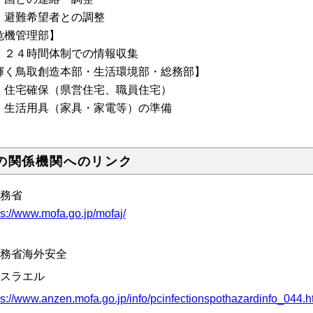
避難希望者との調整
危機管理部】
２４時間体制での情報収集
輝く鳥取創造本部・生活環境部・総務部】
住宅確保（県営住宅、職員住宅）
生活用具（家具・家電等）の準備
の関係機関へのリンク
外務省
ps://www.mofa.go.jp/mofaj/
外務省海外安全
イスラエル
ps://www.anzen.mofa.go.jp/info/pcinfectionspothazardinfo_044.