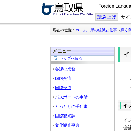
こ
の
ペ
ー
読み上げ
サイ
ジ
を
翻
現在の位置：
ホーム
県の組織と仕事
輝く
訳
す
る
メニュー
トップへ戻る
各課の業務
国内交流
国際交流
パスポートの申請
イ
とっとりの手仕事
国際観光課
イ
文化観光事典
会