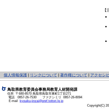
【
と
個人情報保護
|
リンクについて
|
著作権について
|
アクセシ
り
ネ
ッ
鳥取県教育委員会事務局教育人材開発課
ト
住所 〒680-8570 鳥取県鳥取市東町1丁目271
電話
0857-26-7530
ファクシミリ 0857-26-8094
へ
E-mail
kyouiku-jinzai@pref.tottori.lg.jp
の
Copyright(C) 