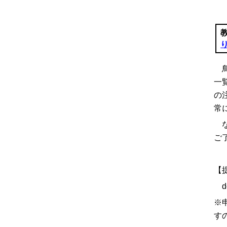
鳥
一
の
常
な
ご
【
doc
※
す