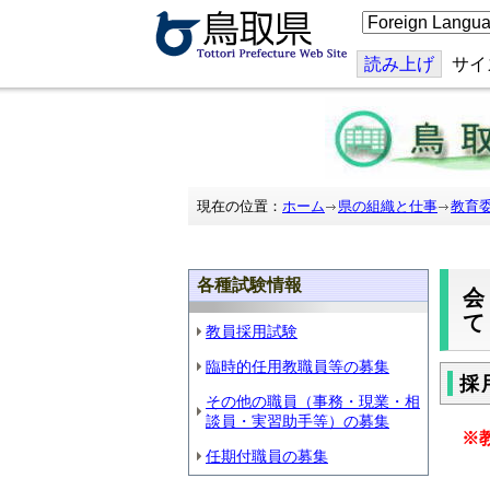
こ
の
ペ
ー
読み上げ
サイ
ジ
を
翻
訳
す
る
現在の位置：
ホーム
県の組織と仕事
教育
各種試験情報
教員採用試験
臨時的任用教職員等の募集
採
その他の職員（事務・現業・相
談員・実習助手等）の募集
※
任期付職員の募集