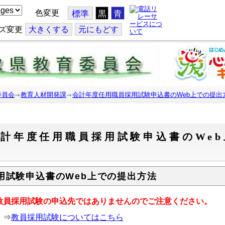
色変更
標準
黒
青
ズ変更
大
きくする
元
にもどす
委員会
教育人材開発課
会計年度任用職員採用試験申込書のWeb上での提出
会計年度任用職員採用試験申込書のWe
て
用試験申込書のWeb上での提出方法
教員採用試験の申込先ではありませんのでご注意ください。
⇒
教員採用試験についてはこちら