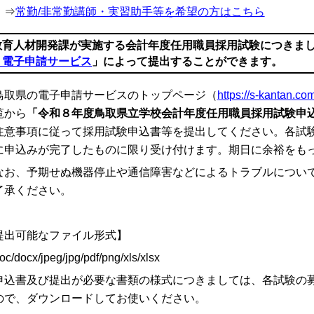
⇒
常勤/非常勤講師・実習助手等を希望の方はこちら
教育人材開発課が実施する会計年度任用職員採用試験につきま
り電子申請サービス
」
によって提出することができます。
取県の電子申請サービスのトップページ（
https://s-kantan.com/
覧から
「令和８年度鳥取県立学校会計年度任用職員採用試験申
注意事項に従って採用試験申込書等を提出してください。各試
に申込みが完了したものに限り受け付けます。期日に余裕をも
お、予期せぬ機器停止や通信障害などによるトラブルについて
了承ください。
提出可能なファイル形式】
/docx/jpeg/jpg/pdf/png/xls/
xlsx
申込書及び提出が必要な書類の様式につきましては、各試験の
ので、ダウンロードしてお使いください。