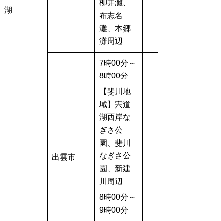
柳井灘、
湖
布志名
灘、本郷
灘周辺
7時00分～
8時00分
【斐川地
域】宍道
湖西岸な
ぎさ公
園、斐川
なぎさ公
出雲市
園、新建
川周辺
8時00分～
9時00分