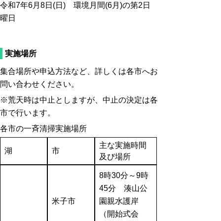
令和7年6月8日(日) 環境月間(6月)の第2日
曜日
実施場所
集合場所や申込方法など、詳しくは各市へお
問い合わせください。
※荒天時は中止としますが、中止の決定は各
市で行います。
各市の一斉清掃実施場所
主な実施時間
湖
市
及び場所
8時30分～9時
45分 湊山公
米子市
園親水護岸
（開始式会