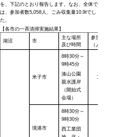
を、下記のとおり報告します。なお、全体で
は、参加者数5,058人、ごみ収集量10.9tでし
た。
【各市の一斉清掃実施結果】
主な場所
参加人数
湖沼
市
及び時間
（人）
8時30分～
9時45分
湊山公園
米子市
1,344
親水護岸
（開始式
会場）
8時30分～
9時30分
境港市
西工業団
地 北・