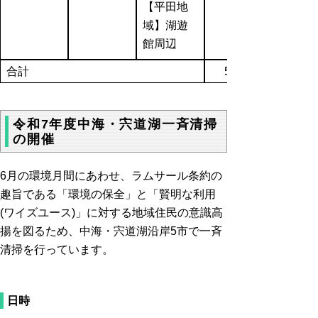
【平田地
域】湖遊
館周辺
合計
5,058
令和7年度中海・宍道湖一斉清掃
の開催
6月の環境月間にあわせ、ラムサール条約の
趣旨である「環境の保全」と「賢明な利用
(ワイズユース)」に対する地域住民の意識高
揚を図るため、中海・宍道湖沿岸5市で一斉
清掃を行っています。
日時