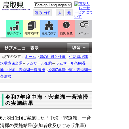
こ
の
ペ
読み上げ
大
元
ー
ジ
を
翻
訳
県外の方へ
分野で探す
組織で探す
防災 緊急
メニュー
す
る
現在の位置：
ホーム
県の組織と仕事
生活環境部
水環境保全課
ラムサール条約
ラムサール条約湿
地 中海・宍道湖一斉清掃
令和7年度中海・宍道湖一
斉清掃
令和7年度中海・宍道湖一斉清掃
の実施結果
6月8日(日)に実施した「中海・宍道湖」一斉
清掃の実施結果(参加者数及びごみ収集量)