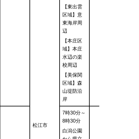
【東出雲
区域】意
東海岸周
辺
【本庄区
域】本庄
水辺の楽
校周辺
【美保関
区域】森
山堤防沿
岸
7時30分～
8時30分
松江市
白潟公園
から県立