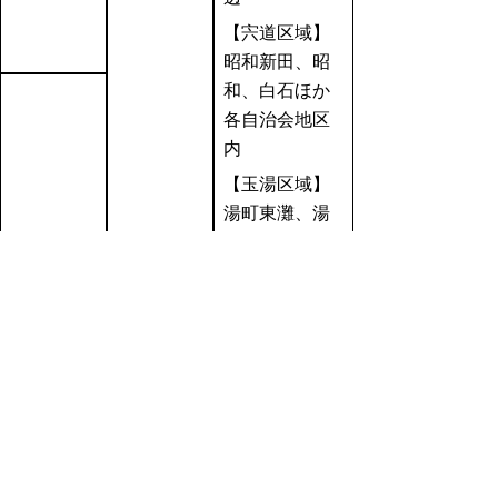
【宍道区域】
昭和新田、昭
和、白石ほか
各自治会地区
内
【玉湯区域】
湯町東灘、湯
町西灘、柳井
灘、布志名
灘、本郷灘周
辺
宍
7時00分～8時
道
00分
湖
【斐川地域】
宍道湖西岸な