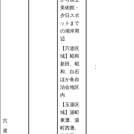
美術館・
夕日スポ
ットまで
の湖岸周
辺
【宍道区
域】昭和
新田、昭
1,607
和、白石
ほか各自
治会地区
内
【玉湯区
域】湯町
東灘、湯
宍
町西灘、
道