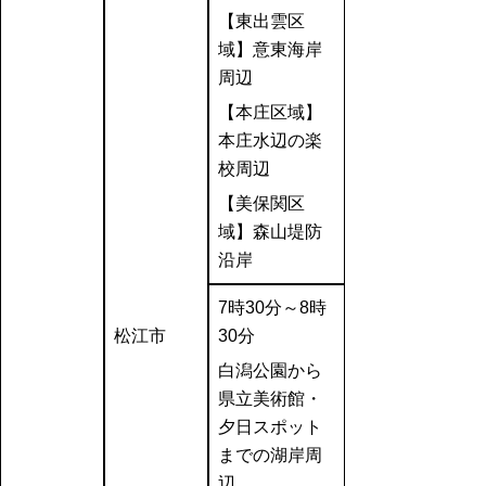
【東出雲区
域】意東海岸
周辺
【本庄区域】
本庄水辺の楽
校周辺
【美保関区
域】森山堤防
沿岸
7時30分～8時
松江市
30分
白潟公園から
県立美術館・
夕日スポット
までの湖岸周
辺