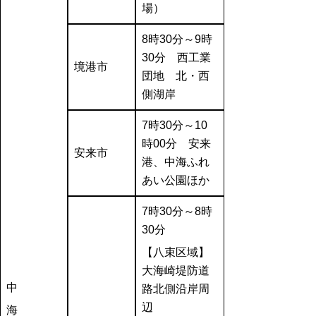
場）
8時30分～9時
30分 西工業
境港市
団地 北・西
側湖岸
7時30分～10
時00
分
安来
安来市
港、中海ふれ
あい公園ほか
7時30分～8時
30分
【八束区域】
大海崎堤防道
中
路北側沿岸周
辺
海