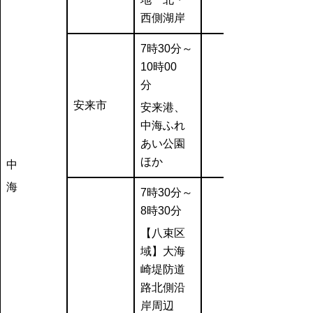
西側湖岸
7時30分～
10時00
分
安来市
安来港、
中海ふれ
あい公園
ほか
中
海
7時30分～
8時30分
【八束区
域】大海
崎堤防道
路北側沿
岸周辺