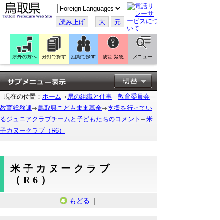
こ
の
ペ
読み上げ
大
元
ー
ジ
を
翻
訳
県外の方へ
分野で探す
組織で探す
防災 緊急
メニュー
す
る
現在の位置：
ホーム
県の組織と仕事
教育委員会
教育総務課
鳥取県こども未来基金
支援を行ってい
るジュニアクラブチームと子どもたちのコメント
米
子カヌークラブ（R6）
米子カヌークラブ
（R6）
もどる
｜