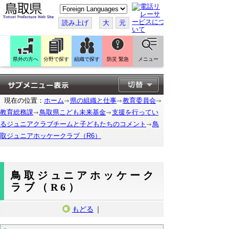
こ
の
ペ
読み上げ
大
元
ー
ジ
を
翻
訳
県外の方へ
分野で探す
組織で探す
防災 緊急
メニュー
す
る
現在の位置：
ホーム
県の組織と仕事
教育委員会
教育総務課
鳥取県こども未来基金
支援を行ってい
るジュニアクラブチームと子どもたちのコメント
鳥
取ジュニアホッケークラブ（R6）
鳥取ジュニアホッケーク
ラブ（R6）
もどる
｜