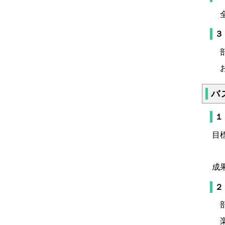
全
３
部
お
バ
１
目
人
成
２
部
楽