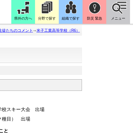
県外の方へ
分野で探す
組織で探す
防災 緊急
メニュー
生徒たちのコメント
米子工業高等学校（R6）
学校スキー大会 出場
ク種目） 出場
こと