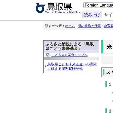
こ
の
ペ
ー
読み上げ
サイ
ジ
を
翻
現在の位置：
ホーム
県の組織と仕事
教育
訳
す
る
ふるさと納税による「鳥取
米
県こども未来基金」
こども未来基金トップへ
鳥取県こども未来基金への寄附
に対する感謝状贈呈式
ス
１
・
・
２