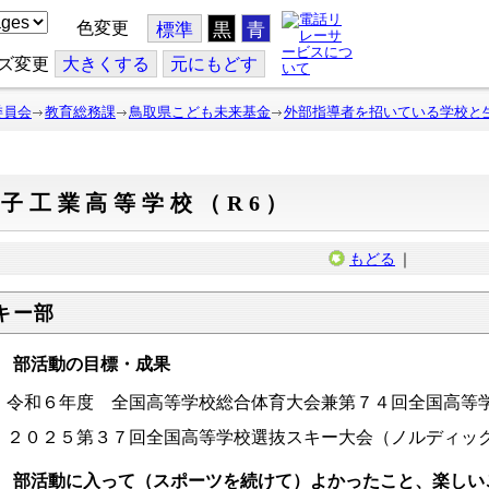
色変更
標準
黒
青
ズ変更
大
きくする
元
にもどす
委員会
教育総務課
鳥取県こども未来基金
外部指導者を招いている学校と
子工業高等学校（R6）
もどる
｜
キー部
 部活動の目標・成果
令和６年度 全国高等学校総合体育大会兼第７４回全国高等
２０２５第３７回全国高等学校選抜スキー大会（ノルディッ
 部活動に入って（スポーツを続けて）よかったこと、楽しい