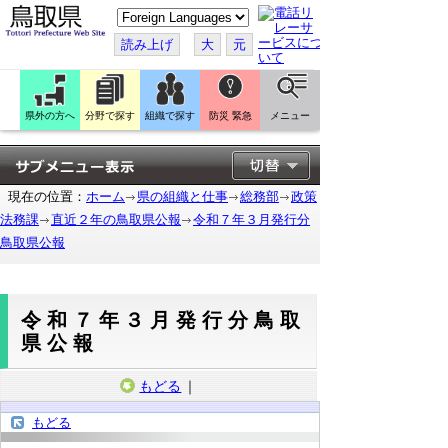
こ
の
ペ
読み上げ
大
元
ー
ジ
を
翻
訳
県外の方へ
分野で探す
組織で探す
防災 緊急
メニュー
す
る
現在の位置：
ホーム
県の組織と仕事
総務部
政策
法務課
直近２年の鳥取県公報
令和７年３月発行分
鳥取県公報
令和７年３月発行分鳥取
県公報
もどる
｜
もどる