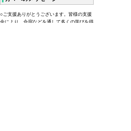
○ご支援ありがとうございます。皆様の支援
金により、合宿などを通して多くの学びを得
ることができました。皆様のサポートがなけ
れば、県や地域の代表は難しかったと思いま
す。これからもより一層練習を重ね、皆様の
期待に応えられるよう努力いたします。
○いつも応援してくださりありがとうござい
ます。期待に応えられるよう、今後も練習に
励み、全国大会や国体で結果を残せるように
頑張りたいと思います。
▲ページ上部に戻る
と
個人情報保護
|
リンクについて
|
著作権に
り
ついて
|
アクセシビリティ