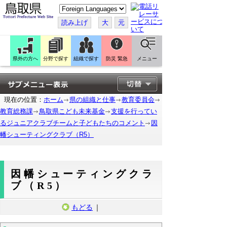
こ
の
ペ
読み上げ
大
元
ー
ジ
を
翻
訳
県外の方へ
分野で探す
組織で探す
防災 緊急
メニュー
す
る
現在の位置：
ホーム
県の組織と仕事
教育委員会
教育総務課
鳥取県こども未来基金
支援を行ってい
るジュニアクラブチームと子どもたちのコメント
因
幡シューティングクラブ（R5）
因幡シューティングクラ
ブ（R5）
もどる
｜