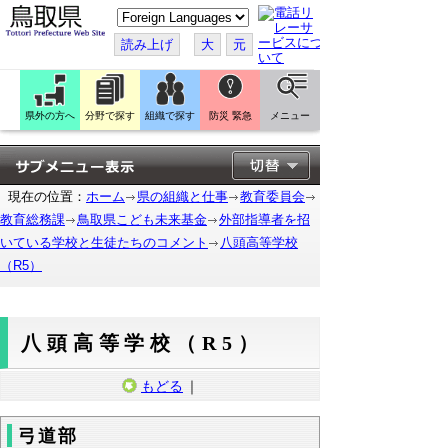
こ
の
ペ
読み上げ
大
元
ー
ジ
を
翻
訳
県外の方へ
分野で探す
組織で探す
防災 緊急
メニュー
す
る
現在の位置：
ホーム
県の組織と仕事
教育委員会
教育総務課
鳥取県こども未来基金
外部指導者を招
いている学校と生徒たちのコメント
八頭高等学校
（R5）
八頭高等学校（R5）
もどる
｜
弓道部