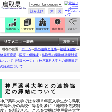
こ
の
ペ
読み上げ
大
元
ー
ジ
を
翻
訳
県外の方へ
分野で探す
組織で探す
防災 緊急
メニュー
す
る
現在の位置：
ホーム
県の組織と仕事
福祉保健部
健康医療局
医療・保険課
鳥取県の薬剤師確保対策
について（特設ページ）
神戸薬科大学との連携協定
の締結について
神戸薬科大学との連携協
定の締結について
神戸薬科大学では令和６年度入学生から鳥取
県等出身の高校生等を対象に「地域枠選抜制
度」を創設され、これを契機に神戸薬科大学