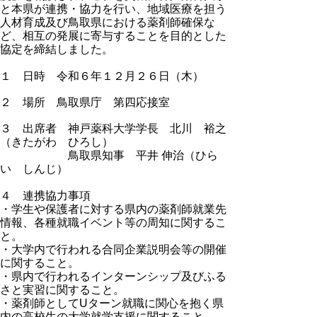
と本県が連携・協力を行い、地域医療を担う
人材育成及び鳥取県における薬剤師確保な
ど、相互の発展に寄与することを目的とした
協定を締結しました。
１ 日時 令和６年１２月２６日（木）
２ 場所 鳥取県庁 第四応接室
３ 出席者 神戸薬科大学学長 北川 裕之
（きたがわ ひろし）
鳥取県知事 平井 伸治（ひら
い しんじ）
４ 連携協力事項
・学生や保護者に対する県内の薬剤師就業先
情報、各種就職イベント等の周知に関するこ
と。
・大学内で行われる合同企業説明会等の開催
に関すること。
・県内で行われるインターンシップ及びふる
さと実習に関すること。
・薬剤師としてUターン就職に関心を抱く県
内の高校生の大学就学支援に関すること。