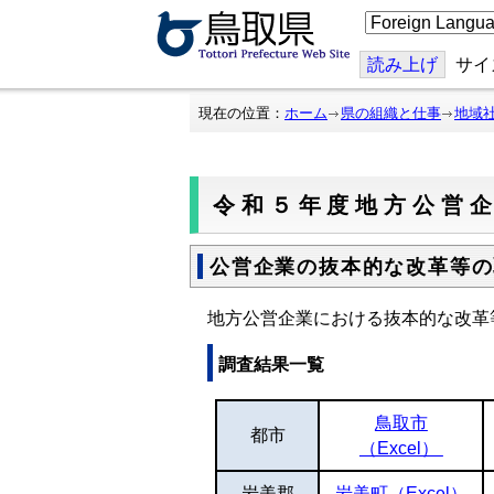
こ
の
ペ
ー
読み上げ
サイ
ジ
を
翻
現在の位置：
ホーム
県の組織と仕事
地域
訳
す
る
令和５年度地方公営
公営企業の抜本的な改革等の
地方公営企業における抜本的な改革
調査結果一覧
鳥取市
都市
（Excel）
岩美郡
岩美町（Excel）