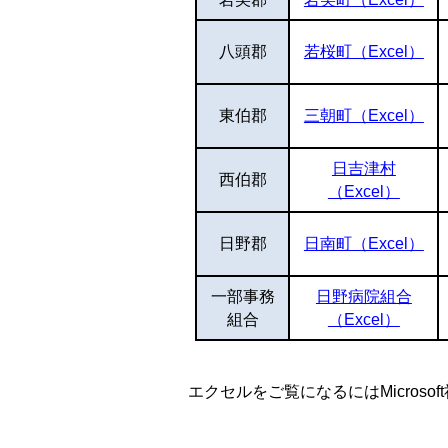
八頭郡
若桜町（Excel）
東伯郡
三朝町（Excel）
日吉津村
西伯郡
（Excel）
日野郡
日南町（Excel）
一部事務
日野病院組合
組合
（Excel）
エクセルをご覧になるにはMicroso