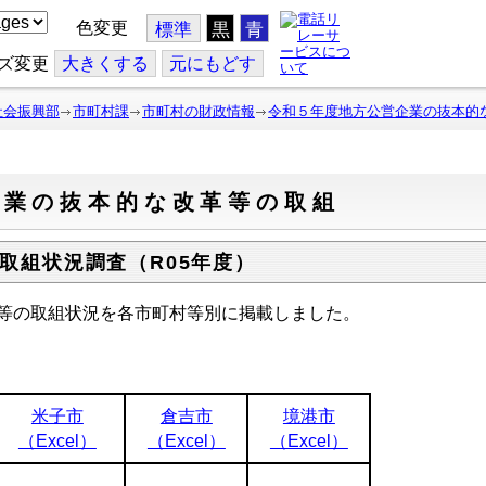
色変更
標準
黒
青
ズ変更
大
きくする
元
にもどす
社会振興部
市町村課
市町村の財政情報
令和５年度地方公営企業の抜本的
企業の抜本的な改革等の取組
取組状況調査（R05年度）
等の取組状況を各市町村等別に掲載しました。
米子市
倉吉市
境港市
（Excel）
（Excel）
（Excel）