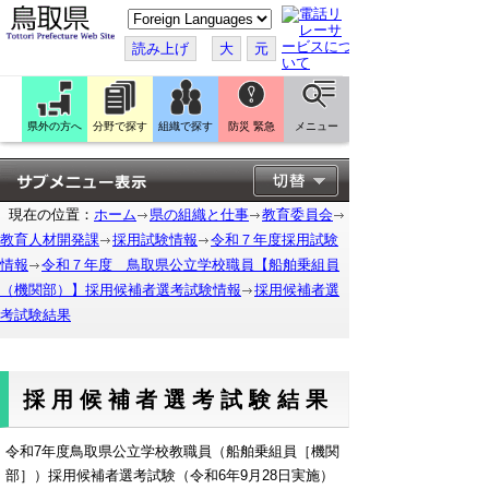
こ
の
ペ
読み上げ
大
元
ー
ジ
を
翻
訳
県外の方へ
分野で探す
組織で探す
防災 緊急
メニュー
す
る
現在の位置：
ホーム
県の組織と仕事
教育委員会
教育人材開発課
採用試験情報
令和７年度採用試験
情報
令和７年度 鳥取県公立学校職員【船舶乗組員
（機関部）】採用候補者選考試験情報
採用候補者選
考試験結果
採用候補者選考試験結果
令和7年度鳥取県公立学校教職員（船舶乗組員［機関
部］）採用候補者選考試験（令和6年9月28日実施）