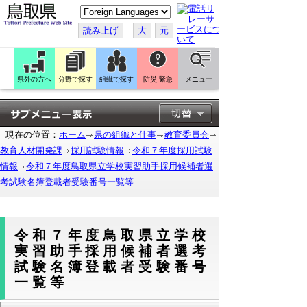
こ
の
ペ
読み上げ
大
元
ー
ジ
を
翻
訳
県外の方へ
分野で探す
組織で探す
防災 緊急
メニュー
す
る
現在の位置：
ホーム
県の組織と仕事
教育委員会
教育人材開発課
採用試験情報
令和７年度採用試験
情報
令和７年度鳥取県立学校実習助手採用候補者選
考試験名簿登載者受験番号一覧等
令和７年度鳥取県立学校
実習助手採用候補者選考
試験名簿登載者受験番号
一覧等