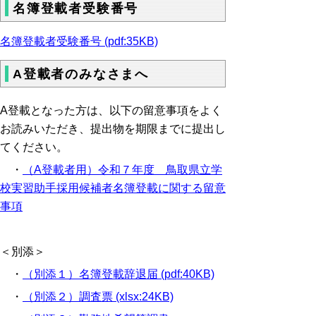
名簿登載者受験番号
名簿登載者受験番号 (pdf:35KB)
A登載者のみなさまへ
A登載となった方は、以下の留意事項をよく
お読みいただき、提出物を期限までに提出し
てください。
・
（A登載者用）令和７年度 鳥取県立学
校実習助手採用候補者名簿登載に関する留意
事項
＜別添＞
・
（別添１）名簿登載辞退届 (pdf:40KB)
・
（別添２）調査票 (xlsx:24KB)