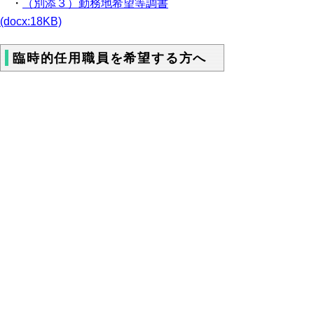
・
（別添３）勤務地希望等調書
(docx:18KB)
臨時的任用職員を希望する方へ
臨時的任用職員を希望する方はこちらをご
確認ください。
▲ページ上部に戻る
と
個人情報保護
|
リンクについて
|
著作権に
り
ついて
|
アクセシビリティ
ネ
ッ
鳥取県教育委員会事務局教育人材開発
課
ト
住所 〒680-8570 鳥取県鳥取市東町1丁目271
へ
電話
0857-26-7530
ファクシミリ 0857-26-8094
の