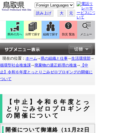
こ
の
ペ
読み上げ
大
元
ー
ジ
を
翻
訳
県外の方へ
分野で探す
組織で探す
防災 緊急
メニュー
す
る
現在の位置：
ホーム
県の組織と仕事
生活環境部
循環型社会推進課
廃棄物の適正処理の推進
【中
止】令和６年度とっとりごみゼロプロギングの開催に
ついて
【中止】令和６年度とっ
とりごみゼロプロギング
の開催について
開催について御連絡（11月22日