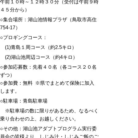
午前１０時～１２時３０分（受付は午前９時
４５分から）
○集合場所：湖山池情報プラザ（鳥取市高住
754-17）
○プロギングコース：
(1)青島１周コース（約2.5キロ）
(2)湖山池周辺コース（約4キロ）
○参加応募数：先着４０名（各コース２０名
ずつ）
○参加費：無料 ※県でまとめて保険に加入
します。
○駐車場：青島駐車場
※駐車場の数に限りがあるため、なるべく
乗り合わせの上、お越しください。
○その他：湖山池アダプトプログラム実行委
員会の皆様より、しじみ汁・しじみご飯のご