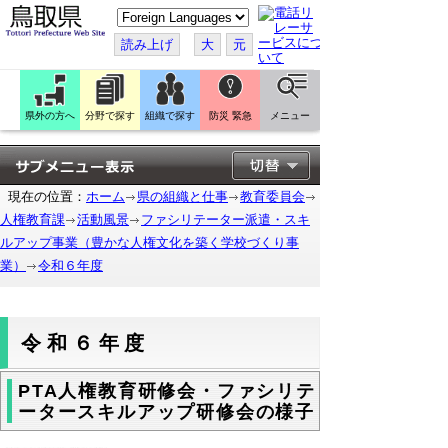
こ
の
ペ
読み上げ
大
元
ー
ジ
を
翻
訳
県外の方へ
分野で探す
組織で探す
防災 緊急
メニュー
す
る
現在の位置：
ホーム
県の組織と仕事
教育委員会
人権教育課
活動風景
ファシリテーター派遣・スキ
ルアップ事業（豊かな人権文化を築く学校づくり事
業）
令和６年度
令和６年度
PTA人権教育研修会・ファシリテ
ータースキルアップ研修会の様子