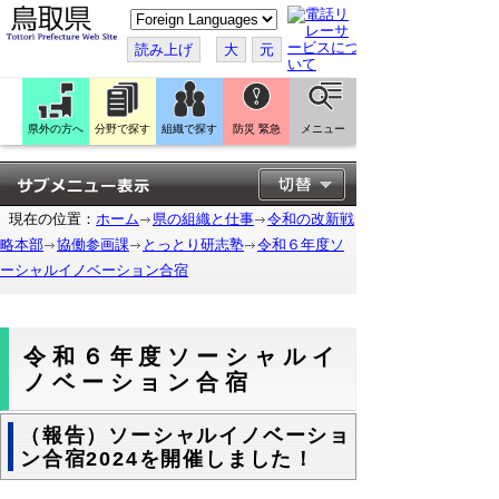
こ
の
ペ
読み上げ
大
元
ー
ジ
を
翻
訳
県外の方へ
分野で探す
組織で探す
防災 緊急
メニュー
す
る
現在の位置：
ホーム
県の組織と仕事
令和の改新戦
略本部
協働参画課
とっとり研志塾
令和６年度ソ
ーシャルイノベーション合宿
令和６年度ソーシャルイ
ノベーション合宿
（報告）ソーシャルイノベーショ
ン合宿2024を開催しました！