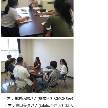
・左：川村諒志さん(株式会社OMOI代表)
・右：黒田美貴さん(Lifefix合同会社就活