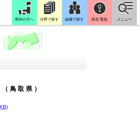
県外の方へ
分野で探す
組織で探す
防災 緊急
メニュー
果（鳥取県）
B)