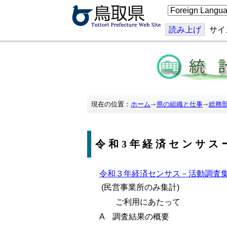
こ
の
ペ
ー
読み上げ
サイ
ジ
を
翻
訳
す
る
現在の位置：
ホーム
県の組織と仕事
総務
令和3年経済センサス
令和３年経済センサス－活動調査集計
(民営事業所のみ集計)
ご利用にあたって
A 調査結果の概要