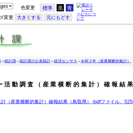
色変更
標準
黒
青
ズ変更
大
きくする
元
にもどす
部
統計課
統計課の公表統計
経済センサス
令和３年（産業横断的集計）
ー活動調査（産業横断的集計）確報結
（産業横断的集計）確報結果（鳥取県） (pdfファイル、525K