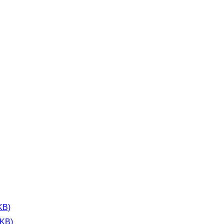
B)
B)