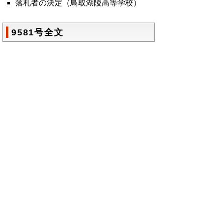
落札者の決定（鳥取湖陵高等学校）
9581号全文
鳥取県公報第9581号の全文
はこちらからご
覧いただけます。＞＞＞
（206KB）
▲ページ上部に戻る
と
個人情報保護
|
リンクについて
|
著作権に
り
ついて
|
アクセシビリティ
ネ
鳥取県総務部政策法務課
ッ
住所 〒680-8570
ト
鳥取県鳥取市東町1丁目220
電話
0857-26-7027
へ
ファクシミリ 0857-26- 8106
の
E-mail
seisakuhoumu@pref.tottori.lg.jp