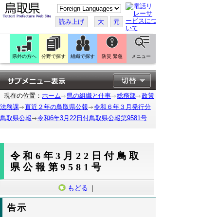
こ
の
ペ
読み上げ
大
元
ー
ジ
を
翻
訳
県外の方へ
分野で探す
組織で探す
防災 緊急
メニュー
す
る
現在の位置：
ホーム
県の組織と仕事
総務部
政策
法務課
直近２年の鳥取県公報
令和６年３月発行分
鳥取県公報
令和6年3月22日付鳥取県公報第9581号
令和6年3月22日付鳥取
県公報第9581号
もどる
｜
告示