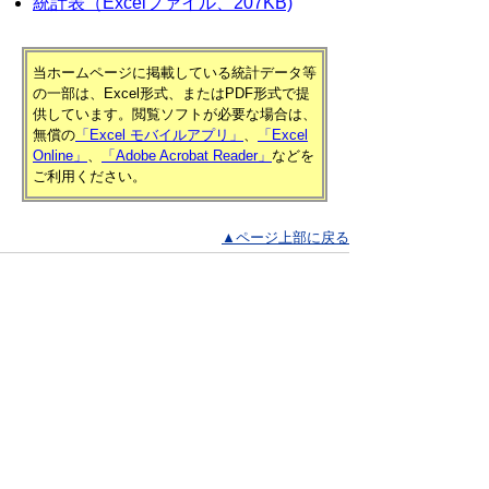
統計表（Excelファイル、207KB)
当ホームページに掲載している統計データ等
の一部は、Excel形式、またはPDF形式で提
供しています。閲覧ソフトが必要な場合は、
無償の
「Excel モバイルアプリ」
、
「Excel
Online」
、
「Adobe Acrobat Reader」
などを
ご利用ください。
▲ページ上部に戻る
と
個人情報保護
|
リンクについて
|
著作権に
り
ついて
|
アクセシビリティ
ネ
鳥取県 総務部 統計課
ッ
住所 〒680-8570
ト
鳥取県鳥取市東町1丁目220
電話
0857-26-7103
へ
ファクシミリ 0857-23-5033
の
E-mail
toukei@pref.tottori.lg.jp