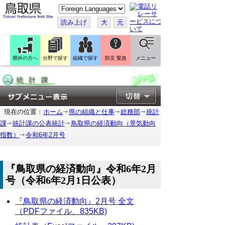
こ
の
ペ
読み上げ
大
元
ー
ジ
を
翻
訳
県外の方へ
分野で探す
組織で探す
防災 緊急
メニュー
す
る
現在の位置：
ホーム
県の組織と仕事
総務部
統計
課
統計課の公表統計
鳥取県の経済動向（景気動向
指数）
令和6年2月号
『鳥取県の経済動向』令和6年2月
号（令和6年2月1日公表）
『鳥取県の経済動向』2月号 全文
（PDFファイル、835KB)