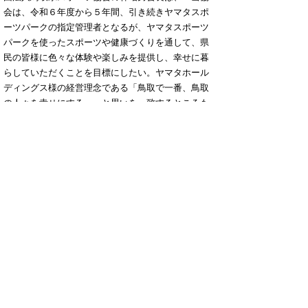
会は、令和６年度から５年間、引き続きヤマタスポ
ーツパークの指定管理者となるが、ヤマタスポーツ
パークを使ったスポーツや健康づくりを通して、県
民の皆様に色々な体験や楽しみを提供し、幸せに暮
らしていただくことを目標にしたい。ヤマタホール
ディングス様の経営理念である「鳥取で一番、鳥取
の人々を幸せにする。」と思いを一致するところも
多々あると思っており、ヤマタスポーツパークをよ
り親しみのある施設にしていきたい。」と挨拶され
ました。