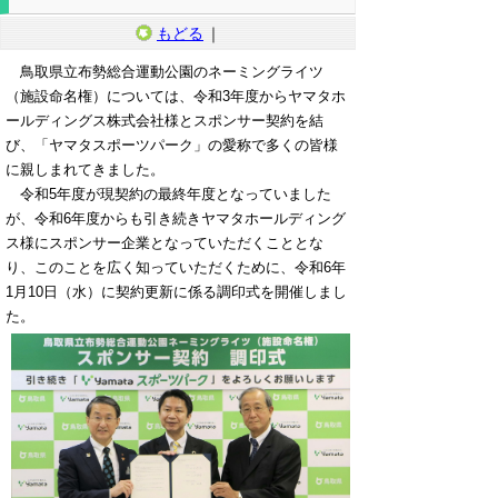
もどる
｜
鳥取県立布勢総合運動公園のネーミングライツ
（施設命名権）については、令和3年度からヤマタホ
ールディングス株式会社様とスポンサー契約を結
び、「ヤマタスポーツパーク」の愛称で多くの皆様
に親しまれてきました。
令和5年度が現契約の最終年度となっていました
が、令和6年度からも引き続きヤマタホールディング
ス様にスポンサー企業となっていただくこととな
り、このことを広く知っていただくために、令和6年
1月10日（水）に契約更新に係る調印式を開催しまし
た。