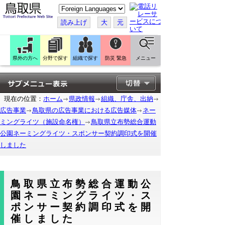
こ
の
ペ
読み上げ
大
元
ー
ジ
を
翻
訳
県外の方へ
分野で探す
組織で探す
防災 緊急
メニュー
す
る
現在の位置：
ホーム
県政情報
組織、庁舎、出納
広告事業
鳥取県の広告事業における広告媒体
ネー
ミングライツ（施設命名権）
鳥取県立布勢総合運動
公園ネーミングライツ・スポンサー契約調印式を開催
しました
鳥取県立布勢総合運動公
園ネーミングライツ・ス
ポンサー契約調印式を開
催しました