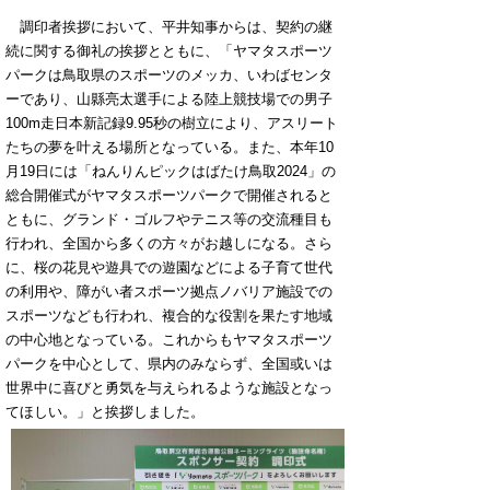
調印者挨拶において、平井知事からは、契約の継
続に関する御礼の挨拶とともに、「ヤマタスポーツ
パークは鳥取県のスポーツのメッカ、いわばセンタ
ーであり、山縣亮太選手による陸上競技場での男子
100m走日本新記録9.95秒の樹立により、アスリート
たちの夢を叶える場所となっている。また、本年10
月19日には「ねんりんピックはばたけ鳥取2024」の
総合開催式がヤマタスポーツパークで開催されると
ともに、グランド・ゴルフやテニス等の交流種目も
行われ、全国から多くの方々がお越しになる。さら
に、桜の花見や遊具での遊園などによる子育て世代
の利用や、障がい者スポーツ拠点ノバリア施設での
スポーツなども行われ、複合的な役割を果たす地域
の中心地となっている。これからもヤマタスポーツ
パークを中心として、県内のみならず、全国或いは
世界中に喜びと勇気を与えられるような施設となっ
てほしい。」と挨拶しました。