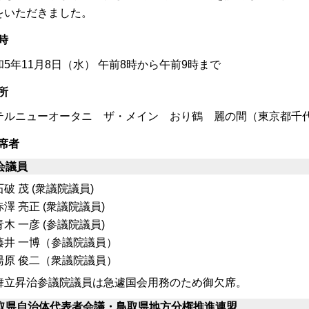
をいただきました。
時
和5年11月8日（水） 午前8時から午前9時まで
所
テルニューオータニ ザ・メイン おり鶴 麗の間（東京都千代
席者
会議員
破 茂 (衆議院議員)
澤 亮正 (衆議院議員)
木 一彦 (参議院議員)
藤井 一博（参議院議員）
湯原 俊二（衆議院議員）
舞立昇治参議院議員は急遽国会用務のため御欠席。
取県自治体代表者会議・鳥取県地方分権推進連盟