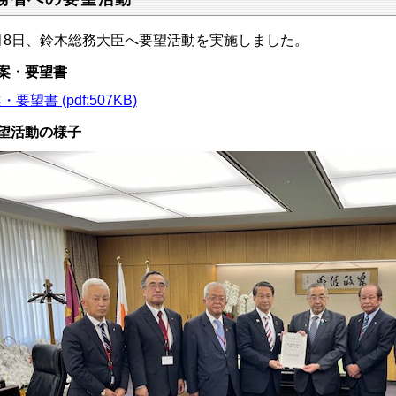
月8日、鈴木総務大臣へ要望活動を実施しました。
案・要望書
・要望書 (pdf:507KB)
望活動の様子