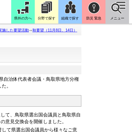
県外の方へ
分野で探す
組織で探す
防災 緊急
メニュー
実施した要望活動
秋要望（11月8日、14日）
取県自治体代表者会議・鳥取県地方分権
した。
して、鳥取県選出国会議員と鳥取県自
）の意見交換会を開催しました。
して県選出国会議員から様々なご意