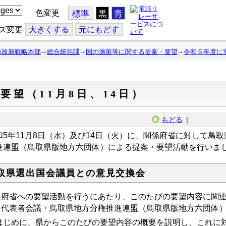
色変更
標準
黒
青
ズ変更
大
きくする
元
にもどす
の改新戦略本部
総合統括課
国の施策等に関する提案・要望
令和５年度に
要望（11月8日、14日）
もどる
｜
和5年11月8日（水）及び14日（火）に、関係府省に対して鳥
進連盟（鳥取県版地方六団体）による提案・要望活動を行いま
取県選出国会議員との意見交換会
府省への要望活動を行うにあたり、このたびの要望内容に関連
体代表者会議・鳥取県地方分権推進連盟（鳥取県版地方六団体
じめに、県からこのたびの要望内容の概要を説明し、これに対