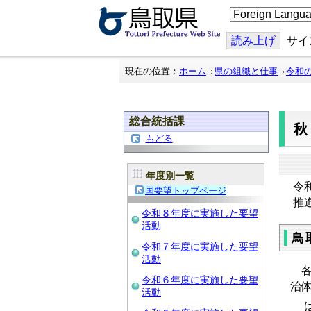
こ
の
ペ
ー
読み上げ
サイ
ジ
を
翻
現在の位置：
ホーム
県の組織と仕事
令和
訳
す
る
総合統括課
秋
もどる
年度別一覧
令
国要望トップページ
推
令和８年度に実施した要望
活動
鳥
令和７年度に実施した要望
活動
各
令和６年度に実施した要望
治
活動
は