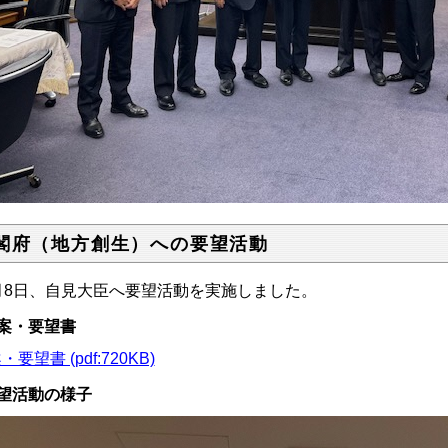
閣府（地方創生）への要望活動
月8日、自見大臣へ要望活動を実施しました。
案・要望書
・要望書 (pdf:720KB)
望活動の様子