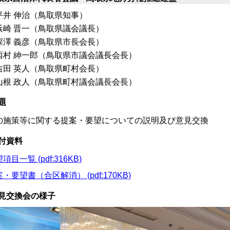
平井 伸治（鳥取県知事）
浜崎 晋一（鳥取県議会議長）
深澤 義彦（鳥取県市長会長）
西村 紳一郎（鳥取県市議会議長会長）
吉田 英人（鳥取県町村会長）
山根 政人（鳥取県町村議会議長会長）
題
の施策等に関する提案・要望についての説明及び意見交換
付資料
項目一覧 (pdf:316KB)
・要望書（合区解消） (pdf:170KB)
見交換会の様子