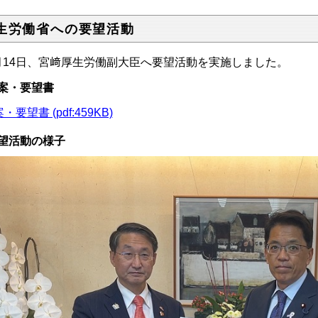
生労働省への要望活動
月14日、宮﨑厚生労働副大臣へ要望活動を実施しました。
案・要望書
・要望書 (pdf:459KB)
望活動の様子