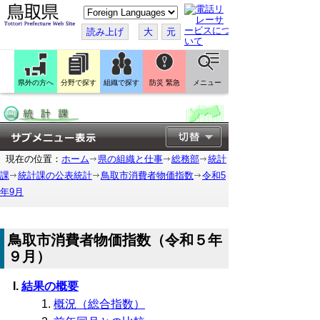
こ
の
ペ
読み上げ
大
元
ー
ジ
を
翻
訳
県外の方へ
分野で探す
組織で探す
防災 緊急
メニュー
す
る
現在の位置：
ホーム
県の組織と仕事
総務部
統計
課
統計課の公表統計
鳥取市消費者物価指数
令和5
年9月
鳥取市消費者物価指数（令和５年
９月）
結果の概要
概況（総合指数）