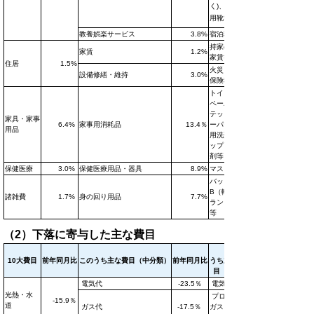
く)、競技
用靴
等
教養娯楽サービス
3.8%
宿泊料
持家の帰属
家賃
1.2%
家賃等
住居
1.5%
火災・地震
設備修繕・維持
3.0%
保険料等
トイレット
ペーパー、
テッシュペ
家具・家事
6.4%
家事用消耗品
13.4％
ーパー洗濯
用品
用洗剤、ラ
ップ、漂白
剤等
保健医療
3.0%
保健医療用品・器具
8.9%
マスク等
バック
B（輸入ブ
諸雑費
1.7%
身の回り用品
7.7%
ランド品）
等
（2）下落に寄与した主な費目
この
10大費目
前年同月比
このうち主な費目（中分類）
前年同月比
うち主な品
目
電気代
-23.5％
電気代
光熱・水
プロパン
-15.9％
道
ガス代
-17.5％
ガス、都市