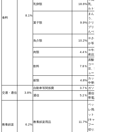
乳卵類
18.6%
乳、ヨーグ
ルト等
まんじゅ
8.1%
食料
う、アイス
菓子類
9.9%
クリーム、
プリン、せ
んべい等
※さけ、い
魚介類
10.2%
か等
※牛肉(国
肉類
4.4％
産品)等
炭酸飲料、
コーヒー
飲料
7.8％
豆、野菜ジ
ュース等
カップ麵、
穀類
4.8%
中華麵等
自動車等関係費
3.7％
ガソリン等
交通・通信
3.8%
通信料(携
通信
5.2％
帯電話)等
ペットトイ
レ用品、ペ
ットフード
(キャット
教養娯楽用品
11.7%
教養娯楽
6.2%
フード)、
切り花(き