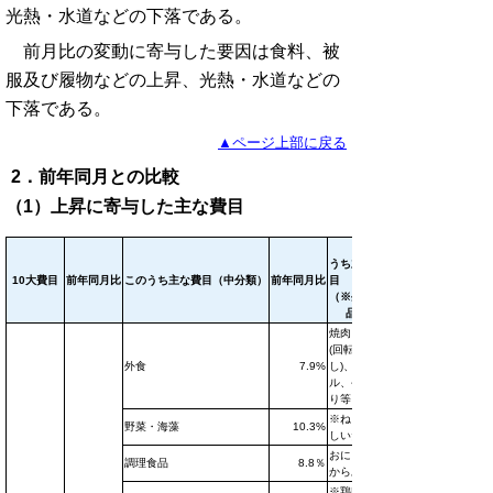
光熱・水道などの下落である。
前月比の変動に寄与した要因は食料、被
服及び履物などの上昇、光熱・水道などの
下落である。
▲ページ上部に戻る
2．前年同月との比較
（1）上昇に寄与した主な費目
この
うち主な品
10大費目
前年同月比
このうち主な費目（中分類）
前年同月比
目
（※生鮮食
品）
焼肉、すし
(回転す
外食
7.9%
し)、ビー
ル、やきと
り等
※ねぎ、生
野菜・海藻
10.3%
しいたけ等
おにぎり、
調理食品
8.8％
からあげ等
※鶏卵、牛