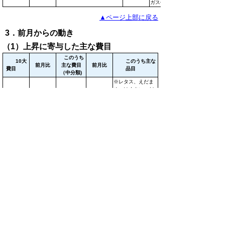
ガス代
▲ページ上部に戻る
3．前月からの動き
（1）上昇に寄与した主な費目
このうち
10大
このうち主な
前月比
主な費目
前月比
費目
品目
（中分類)
※レタス、えだま
め、はくさい、だ
食料
0.5％
野菜・海藻
9.2％
いこん、生しいた
け等
シャツ・セ
被服及び履
男子用スポーツシ
3.6％
ーター・下
7.5％
物
ャツ(半袖)等
着類
（2）下落に寄与した主な費目
このう
このうち主な費
10大費目
前月比
前月比
ち主な品
目（中分類）
目
電気代
-4.6％
電気代
光熱・水
プロパンガ
-4.3％
道
ガス代
-11.5％
ス、都市ガス
代