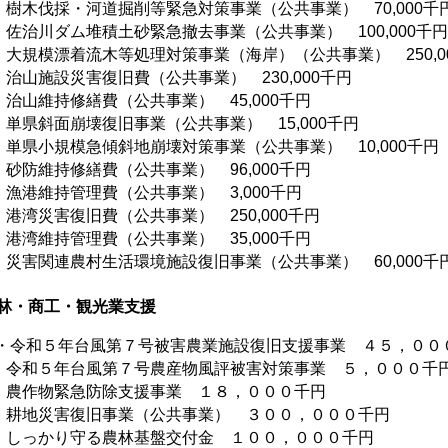
樹木伐採・河道掘削等緊急対策事業（公共事業） 70,000千
佐治川ダム堆積土砂緊急撤去事業（公共事業） 100,000千円
大規模漂着流木等処理対策事業（海岸）（公共事業） 250,0
治山施設災害復旧費（公共事業） 230,000千円
治山維持修繕費（公共事業） 45,000千円
単県斜面崩壊復旧事業（公共事業） 15,000千円
単県小規模急傾斜地崩壊対策事業（公共事業） 10,000千円
砂防維持修繕費（公共事業） 96,000千円
漁港維持管理費（公共事業） 3,000千円
港湾災害復旧費（公共事業） 250,000千円
港湾維持管理費（公共事業） 35,000千円
災害関連農村生活環境施設復旧事業（公共事業） 60,000千
林・商工・観光業支援
令和５年台風第７号被害農業施設復旧支援事業 ４５，００
令和５年台風第７号農産物風評被害対策事業 ５，０００千
農作物緊急防除支援事業 １８，０００千円
耕地災害復旧事業（公共事業） ３００，０００千円
しっかり守る農林基盤交付金 １００，０００千円