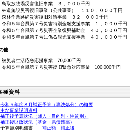
鳥取放牧場災害復旧事業 ３，０００千円
林道施設災害復旧事業（公共事業） １１０，０００千円
森林作業路網災害復旧対策事業 ３２，０００千円
令和５年台風第７号災害特別金融支援事業 １，０００千円
令和５年台風第７号災害企業復興補助金 ４０，０００千円
令和５年台風第７号に係る観光支援事業 ４０，０００千円
の他
災者生活応急応援事業 70,000千円
和５年台風第７号災害復旧緊急対応事業 100,000千円
.各種資料
令和５年度８月補正予算（専決処分）の概要
主な事業説明資料
補正後予算状況（歳入・目的別・性質別）
補正後財政状況（基金・県債残高）
予算節別明細書
補正額
補正後