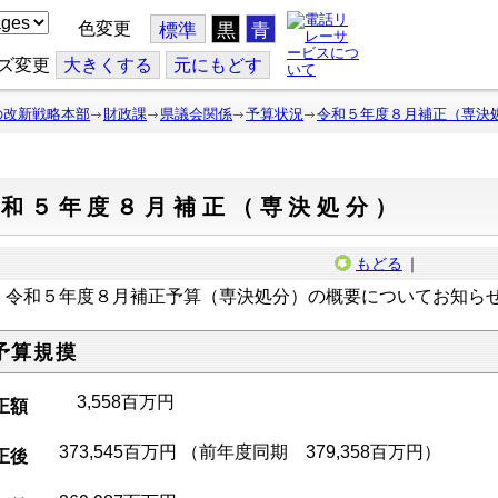
色変更
標準
黒
青
ズ変更
大
きくする
元
にもどす
の改新戦略本部
財政課
県議会関係
予算状況
令和５年度８月補正（専決
令和５年度８月補正（専決処分）
もどる
｜
令和５年度８月補正予算（専決処分）の概要についてお知ら
.予算規摸
3,558百万円
正額
373,545百万円 （前年度同期 379,358百万円）
正後