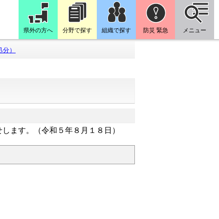
県外の方へ
分野で探す
組織で探す
防災 緊急
メニュー
処分）
せします。（令和５年８月１８日）