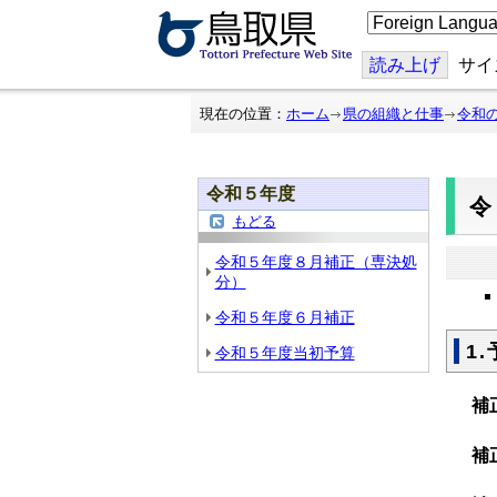
こ
の
ペ
ー
読み上げ
サイ
ジ
を
翻
現在の位置：
ホーム
県の組織と仕事
令和
訳
す
る
令和５年度
もどる
令和５年度８月補正（専決処
分）
令和５年度６月補正
1
令和５年度当初予算
補
補