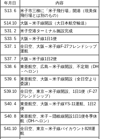
年月日
内容
S13. 6
米子市三柳に「米子飛行場」開港（現美保
飛行場とは別のもの）
S14.10
大阪～米子線開設（大日本航空輸送）
S31. 2
米子空港ターミナル施設完成
S33. 5
大阪～米子線1日1便
S37. 1
全日空、大阪～米子線F-27フレンドシップ
運航
S37. 7
大阪～米子線1日2便
S38. 6
東亜航空、広島～米子線開設、不定期（DH
－ヘロン）
S39. 6
東亜航空、大阪～米子線開設（全日空より
委譲）
S39.10
全日空、東京～米子線開設、1日1便（F-27
フレンドシップ）
S40. 4
東亜航空、大阪～米子線YS-11運航、1日2
便
S40. 8
東亜航空、米子～隠岐線開設1日1便冬季休
航（DH-ヘロン）
S41.10
全日空、東京～米子線バイカウント828運
航