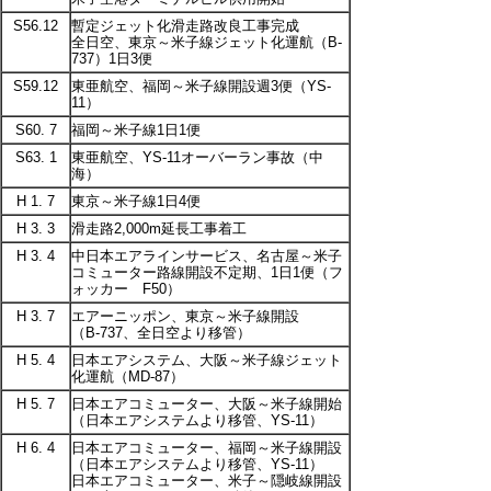
S56.12
暫定ジェット化滑走路改良工事完成
全日空、東京～米子線ジェット化運航（B-
737）1日3便
S59.12
東亜航空、福岡～米子線開設週3便（YS-
11）
S60. 7
福岡～米子線1日1便
S63. 1
東亜航空、YS-11オーバーラン事故（中
海）
H 1. 7
東京～米子線1日4便
H 3. 3
滑走路2,000m延長工事着工
H 3. 4
中日本エアラインサービス、名古屋～米子
コミューター路線開設不定期、1日1便（フ
ォッカー F50）
H 3. 7
エアーニッポン、東京～米子線開設
（B-737、全日空より移管）
H 5. 4
日本エアシステム、大阪～米子線ジェット
化運航（MD-87）
H 5. 7
日本エアコミューター、大阪～米子線開始
（日本エアシステムより移管、YS-11）
H 6. 4
日本エアコミューター、福岡～米子線開設
（日本エアシステムより移管、YS-11）
日本エアコミューター、米子～隠岐線開設