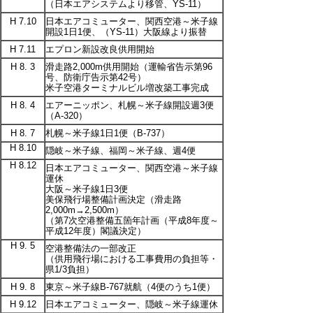
（日本エアシステムより移管、YS-11）
H 7.10
日本エアコミューター、関西空港～米子線
開設1日1便、（YS-11）大阪線より振替
H 7.11
エプロン新設改良供用開始
H 8. 3
滑走路2,000m供用開始（運輸省告示第96
号、防衛庁告示第42号）
米子空港ターミナルビル増改築工事完成
H 8. 4
エアーニッポン、札幌～米子線開設週3便
（A-320）
H 8. 7
札幌～米子線1日1便（B-737）
H 8.10
隠岐～米子線、福岡～米子線、週4便
H 8.12
日本エアコミューター、関西空港～米子線
運休
大阪～米子線1日3便
美保飛行場整備計画決定（滑走路
2,000m→2,500m）
（第7次空港整備五箇年計画（平成8年度～
平成12年度）閣議決定）
H 9. 5
空港整備法の一部改正
（供用飛行場における工事費用の負担等・
県1/3負担）
H 9. 8
東京～米子線B-767就航（4便のうち1便）
H 9.12
日本エアコミューター、隠岐～米子線運休