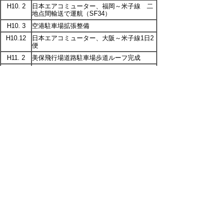
H10. 2
日本エアコミューター、福岡～米子線 二
地点間輸送で運航（SF34）
H10. 3
空港駐車場拡張整備
H10.12
日本エアコミューター、大阪～米子線1日2
便
H11. 2
美保飛行場道路駐車場歩道ルーフ完成
H12.12
2,500m化新規事業着手決定
H13. 4
米子-ソウル国際定期便就航
H15. 7
東京～米子線5往復化（ナイトステイ）
名古屋～米子線2往復化、福岡～米子線運
H17. 2
休
H18. 3
滑走路2,500m化現地工事着手
H20. 6
JR境線米子空港駅開業
H20. 9
県道米子境港線迂回部分供用
H21. 7
名古屋～米子線1往復化
H21. 12
滑走路2,500m供用開始
H22. 1
名古屋～米子線運休
H22. 7
「米子鬼太郎空港」愛称化
スカイマーク 成田～米子線（1日2便）、
神戸～米子線（1日2便）、
H25. 12
茨城～米子線就航（1日1便）