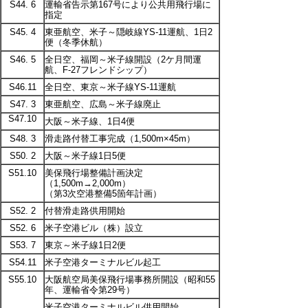
S44. 6
運輸省告示第167号により公共用飛行場に
指定
S45. 4
東亜航空、米子～隠岐線YS-11運航、1日2
便（冬季休航）
S46. 5
全日空、福岡～米子線開設（2ケ月間運
航、F-27フレンドシップ）
S46.11
全日空、東京～米子線YS-11運航
S47. 3
東亜航空、広島～米子線廃止
S47.10
大阪～米子線、1日4便
S48. 3
滑走路付替工事完成（1,500m×45m）
S50. 2
大阪～米子線1日5便
S51.10
美保飛行場整備計画決定
（1,500m→2,000m）
（第3次空港整備5箇年計画）
S52. 2
付替滑走路供用開始
S52. 6
米子空港ビル（株）設立
S53. 7
東京～米子線1日2便
S54.11
米子空港ターミナルビル起工
S55.10
大阪航空局美保飛行場事務所開設（昭和55
年、運輸省令第29号）
米子空港ターミナルビル供用開始