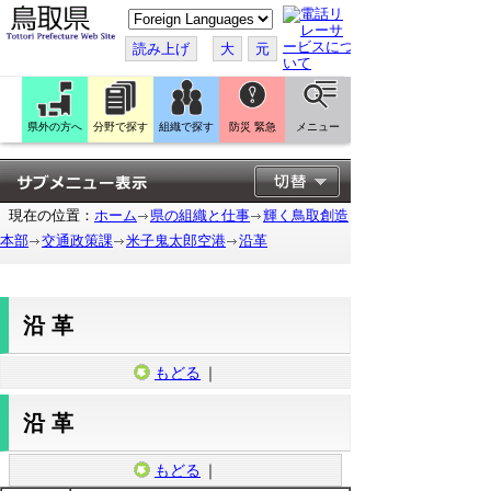
こ
の
ペ
読み上げ
大
元
ー
ジ
を
翻
訳
県外の方へ
分野で探す
組織で探す
防災 緊急
メニュー
す
る
現在の位置：
ホーム
県の組織と仕事
輝く鳥取創造
本部
交通政策課
米子鬼太郎空港
沿革
沿革
もどる
｜
沿革
もどる
｜