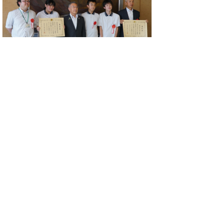
※写真は湯梨浜中学校科学部・亀井鳥取県副
知事・
那岐山を守る会会長檀原氏
▲ページ上部に戻る
と
個人情報保護
|
リンクについて
|
著作権に
り
ついて
|
アクセシビリティ
ネ
鳥取県生活環境部環境立県推進課
ッ
住所 〒680-8570
ト
鳥取県鳥取市東町1丁目220
電話
0857-26-7206
へ