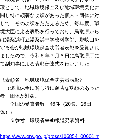
環として、地域環境保全及び地域環境美化に
関し特に顕著な功績があった個人・団体に対
して、その功績をたたえるため、毎年度、環
境大臣による表彰を行っており、鳥取県から
は湯梨浜町立湯梨浜中学校科学部、那岐山を
守る会が地域環境保全功労者表彰を受賞され
ましたので、令和５年７月６日に
鳥取県庁に
て副知事による表彰伝達式を行いました。
《表彰名 地域環境保全功労者表彰》
（環境保全に関し特に顕著な功績のあった
者・団体が対象。
全国の受賞者数：46件（20名、26団
体））
※参考 環境省Web報道発表資料
https://www.env.go.jp/press/106854_00001.html