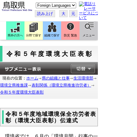
こ
の
ペ
読み上げ
大
元
ー
ジ
を
翻
訳
県外の方へ
分野で探す
組織で探す
防災 緊急
メニュー
す
る
令和５年度環境大臣表彰
現在の位置：
ホーム
県の組織と仕事
生活環境部
環境立県推進課
表彰関係（環境立県推進功労者）
令和５年度環境大臣表彰
令和５年度地域環境保全功労者表
彰（環境大臣表彰）伝達式
環境省では、６月の「環境月間」行事の一