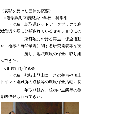
《表彰を受けた団体の概要》
○湯梨浜町立湯梨浜中学校 科学部
・功績 鳥取県レッドデータブックで絶
滅危惧２類に分類されているセキショウモの
東郷池における再生・保全活動
や、地域の自然環境に関する研究発表等を実
施し、地域環境の保全に取り組
んできた。
○那岐山を守る会
・功績 那岐山登山コースの整備や頂上
トイレ・避難所の点検等の環境保全活動に長
年取り組み、植物の生態等の教
育的啓発も行ってきた。