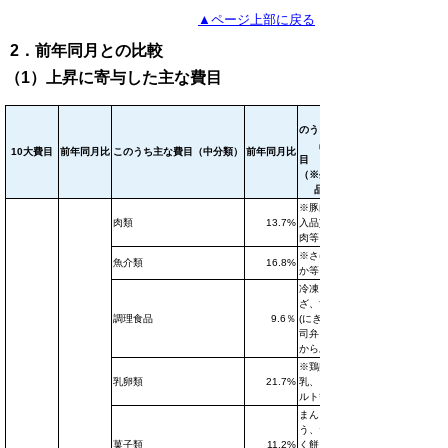
▲ページ上部に戻る
2．前年同月との比較
（1）上昇に寄与した主な費目
こ
のうち主な
品
10大費目
前年同月比
このうち主な費目（中分類）
前年同月比
目
（※生鮮食
品）
※豚肉(輸
肉類
13.7%
入品)、鶏
肉等
※さけ、い
魚介類
16.8%
か等
冷凍ぎょう
ざ、すし
調理食品
9.6％
(にぎり寿
司弁当)、
からあげ等
※鶏卵、牛
乳卵類
21.7%
乳、ヨーグ
ルト等
まんじゅ
う、だいふ
菓子類
11.2%
く餅、アイ