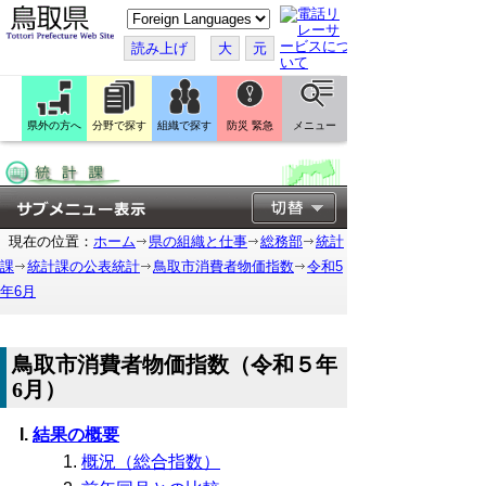
こ
の
ペ
読み上げ
大
元
ー
ジ
を
翻
訳
県外の方へ
分野で探す
組織で探す
防災 緊急
メニュー
す
る
現在の位置：
ホーム
県の組織と仕事
総務部
統計
課
統計課の公表統計
鳥取市消費者物価指数
令和5
年6月
鳥取市消費者物価指数（令和５年
6月）
結果の概要
概況（総合指数）