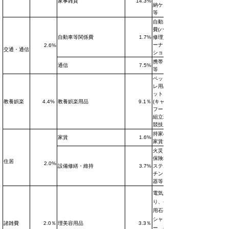
家事雑貨
14.3%
納ケース
等
自動車整備
費(パンク
自動車等関係費
1.7%
修理)、カ
ーナビゲー
2.6%
交通・通信
ション等
携帯電話機
通信
7.5%
等
ペットトイ
レ用品、ペ
ットフード
教養娯楽
4.4%
教養娯楽用品
9.1％
(キャット
フード)、
組立玩具、
競技用靴等
持家の帰属
家賃
1.6%
家賃等
火災・地震
保険料、シ
住居
2.0%
設備修繕・維持
3.7%
ステムキッ
チン、給湯
器等
電気かみそ
り、手洗い
用石けん、
シャンプ
諸雑費
2.0％
理美容用品
3.3％
ー、ヘアコ