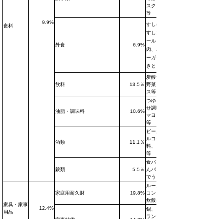
スクリーム
等
9.9%
すし(回転
食料
すし)、ビ
ール、焼
外食
6.9%
肉、ハンバ
ーガー、や
きとり等
炭酸飲料、
飲料
13.5％
野菜ジュー
ス等
つゆ、合わ
せ調味料、
油脂・調味料
10.6%
マヨネーズ
等
ビール風ア
ルコール飲
酒類
11.1％
料、ビール
等
食パン、あ
穀類
5.5％
んパン、ゆ
でうどん等
ルームエア
家庭用耐久財
19.8%
コン、電気
炊飯器等
家具・家事
12.4%
鍋、電球・
用品
ランプ、収