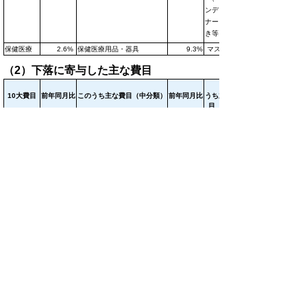
ンディショ
ナー、歯磨
き等
保健医療
2.6%
保健医療用品・器具
9.3
%
マスク等
（2）下落に寄与した主な費目
この
10大費目
前年同月比
このうち主な費目（中分類）
前年同月比
うち主な品
目
光熱・水
-4.2％
電気代
-6.7％
電気代
道
▲ページ上部に戻る
3．前月からの動き
（1）上昇に寄与した主な費目
このう
10大費
このうち主な費
前月比
前月比
ち主な品
目
目（中分類)
目
光熱・水道
3.4％
電気代
7.0％
電気代
（2）下落に寄与した主な費目
特になし