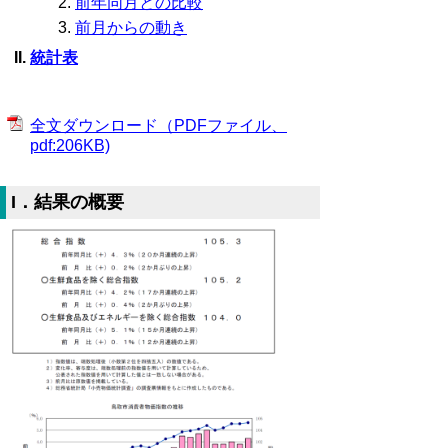
前年同月との比較
前月からの動き
統計表
全文ダウンロード（PDFファイル、
pdf:206KB)
I．結果の概要