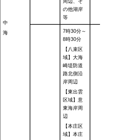
周辺、そ
の他湖岸
等
中
7時30分～
海
8時30分
【八束区
域】大海
崎堤防道
路北側沿
岸周辺
【東出雲
区域】意
東海岸周
辺
【本庄区
域】本庄