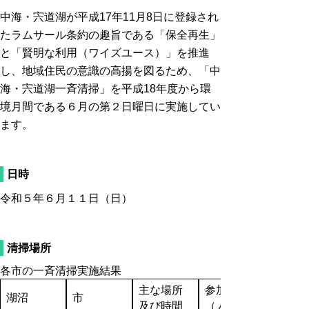
中海・宍道湖が平成17年11月8日に登録され
たラムサール条約の趣旨である「保全再生」
と「賢明な利用（ワイズユース）」を推進
し、地域住民の意識の高揚を図るため、「中
海・宍道湖一斉清掃」を平成18年度から環
境月間である６月の第２日曜日に実施してい
ます。
日時
令和５年６月１１日（日）
清掃場所
各市の一斉清掃実施結果
主な場所
参加人数
湖沼
市
及び時間
（人）