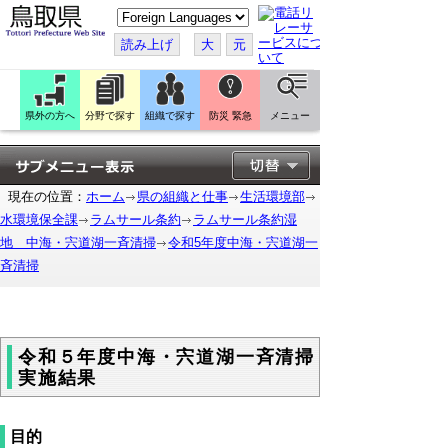
こ
の
ペ
読み上げ
大
元
ー
ジ
を
翻
訳
県外の方へ
分野で探す
組織で探す
防災 緊急
メニュー
す
る
現在の位置：
ホーム
県の組織と仕事
生活環境部
水環境保全課
ラムサール条約
ラムサール条約湿
地 中海・宍道湖一斉清掃
令和5年度中海・宍道湖一
斉清掃
令和５年度中海・宍道湖一斉清掃
実施結果
目的