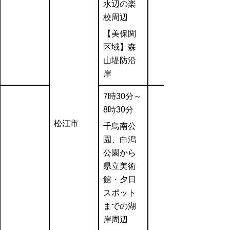
水辺の楽
校周辺
【美保関
区域】森
山堤防沿
岸
7時30分～
8時30分
松江市
千鳥南公
園、白潟
公園から
県立美術
館・夕日
スポット
までの湖
岸周辺