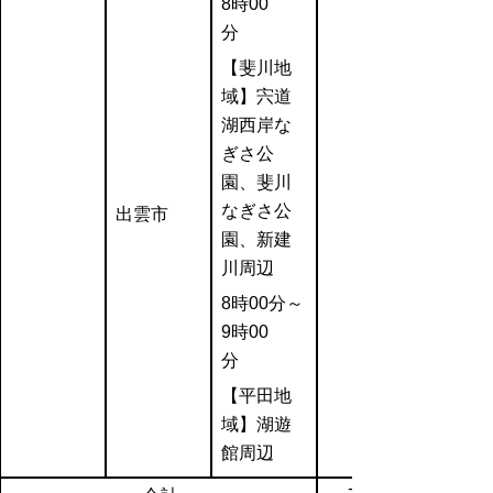
8時00
分
【斐川地
域】宍道
湖西岸な
ぎさ公
園、斐川
なぎさ公
出雲市
園、新建
川周辺
8時00分～
9時00
分
【平田地
域】湖遊
館周辺