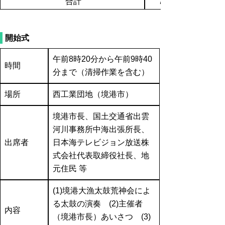
合計
7,033
開始式
午前8時20分から午前9時40
時間
分まで（清掃作業を含む）
場所
西工業団地（境港市）
境港市長、国土交通省出雲
河川事務所中海出張所長、
出席者
日本海テレビジョン放送株
式会社代表取締役社長、地
元住民 等
(1)境港大漁太鼓荒神会によ
る太鼓の演奏 (2)主催者
内容
（境港市長）あいさつ (3)