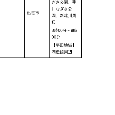
ぎさ公園、斐
川なぎさ公
出雲市
園、新建川周
辺
8
時00分～9時
00分
【平田地域】
湖遊館周辺
開始式
中海・宍道湖一斉清掃では、近年は沿岸4市
が持ち回りで開始式を実施しています。
今年度は境港市で開始式を行い、一斉清掃を
盛り上げるための企画として、太鼓の演奏を
実施します。