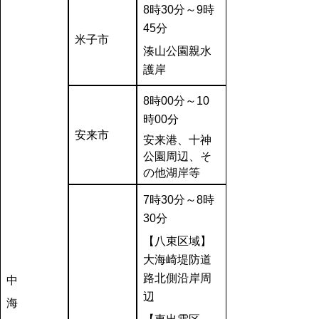
8時30分～9時
45分
米子市
湊山公園親水
護岸
8
時00分～10
時00分
安来市
安来港、十神
公園周辺、そ
の他湖岸等
7
時30分～8時
30分
【八束区域】
大海崎堤防道
路北側沿岸周
中
辺
海