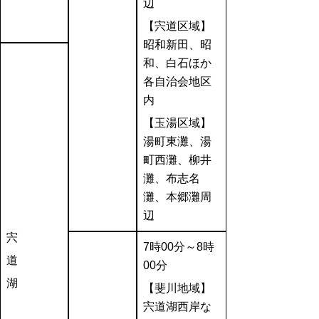
辺
【宍道区域】
昭和新田、昭
和、白石ほか
各自治会地区
内
【玉湯区域】
湯町東灘、湯
町西灘、柳井
灘、布志名
灘、本郷灘周
辺
宍
7
時00分～8時
道
00分
湖
【斐川地域】
宍道湖西岸な