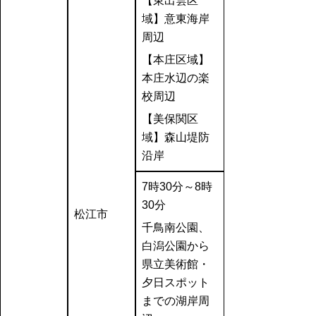
【東出雲区
域】意東海岸
周辺
【本庄区域】
本庄水辺の楽
校周辺
【美保関区
域】森山堤防
沿岸
7
時30分～8時
30分
松江市
千鳥南公園、
白潟公園から
県立美術館・
夕日スポット
までの湖岸周