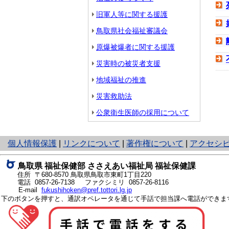
旧軍人等に関する援護
鳥取県社会福祉審議会
原爆被爆者に関する援護
災害時の被災者支援
地域福祉の推進
災害救助法
公衆衛生医師の採用について
と
個人情報保護
|
リンクについて
|
著作権について
|
アクセシ
り
ネ
鳥取県 福祉保健部 ささえあい福祉局 福祉保健課
ッ
住所 〒680-8570
鳥取県鳥取市東町1丁目220
ト
電話
0857-26-7138
ファクシミリ 0857-26-8116
E-mail
fukushihoken@pref.tottori.lg.jp
へ
下のボタンを押すと、通訳オペレータを通じて手話で担当課へ電話ができま
の