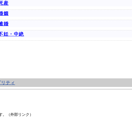
死産
婚姻
離婚
不妊・中絶
ビリティ
す。（外部リンク）