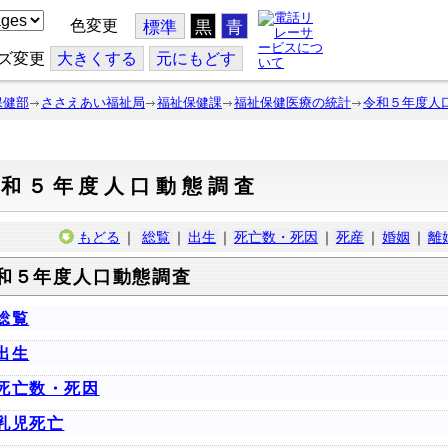
色変更
標準
黒
青
ズ変更
大
きくする
元
にもどす
保健部
ささえあい福祉局
福祉保健課
福祉保健医療の統計
令和５年度人
令和５年度人口動態調査
もどる
｜
総覧
｜
出生
｜
死亡数・死因
｜
死産
｜
婚姻
｜
離
和５年度人口動態調査
総覧
出生
死亡数・死因
乳児死亡