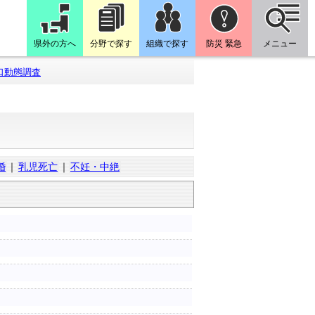
県外の方へ
分野で探す
組織で探す
防災 緊急
メニュー
口動態調査
婚
｜
乳児死亡
｜
不妊・中絶