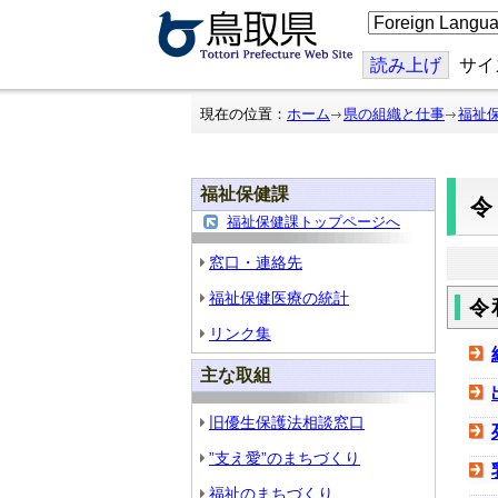
こ
の
ペ
ー
読み上げ
サイ
ジ
を
翻
現在の位置：
ホーム
県の組織と仕事
福祉
訳
す
る
福祉保健課
福祉保健課トップページへ
窓口・連絡先
福祉保健医療の統計
令
リンク集
主な取組
旧優生保護法相談窓口
”支え愛”のまちづくり
福祉のまちづくり