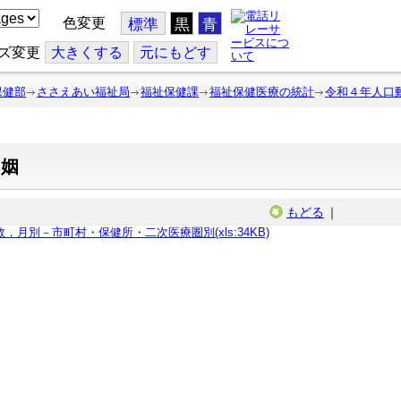
色変更
標準
黒
青
ズ変更
大
きくする
元
にもどす
保健部
ささえあい福祉局
福祉保健課
福祉保健医療の統計
令和４年人口
婚姻
もどる
｜
，月別－市町村・保健所・二次医療圏別(xls:34KB)