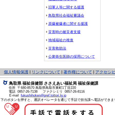
旧軍人等に関する援護
鳥取県社会福祉審議会
原爆被爆者に関する援護
災害時の被災者支援
地域福祉の推進
災害救助法
公衆衛生医師の採用について
と
個人情報保護
|
リンクについて
|
著作権について
|
アクセシ
り
ネ
鳥取県 福祉保健部 ささえあい福祉局 福祉保健課
ッ
住所 〒680-8570
鳥取県鳥取市東町1丁目220
ト
電話
0857-26-7138
ファクシミリ 0857-26-8116
E-mail
fukushihoken@pref.tottori.lg.jp
へ
下のボタンを押すと、通訳オペレータを通じて手話で担当課へ電話ができま
の