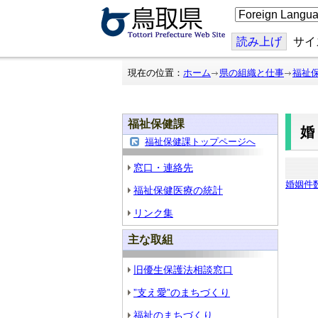
こ
の
ペ
ー
読み上げ
サイ
ジ
を
翻
現在の位置：
ホーム
県の組織と仕事
福祉
訳
す
る
福祉保健課
福祉保健課トップページへ
窓口・連絡先
婚姻件数
福祉保健医療の統計
リンク集
主な取組
旧優生保護法相談窓口
”支え愛”のまちづくり
福祉のまちづくり