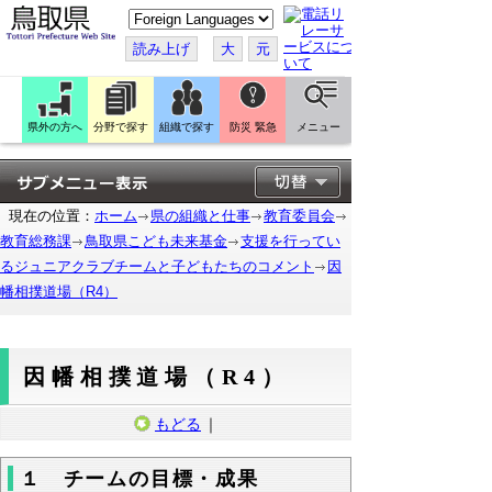
こ
の
ペ
読み上げ
大
元
ー
ジ
を
翻
訳
県外の方へ
分野で探す
組織で探す
防災 緊急
メニュー
す
る
現在の位置：
ホーム
県の組織と仕事
教育委員会
教育総務課
鳥取県こども未来基金
支援を行ってい
るジュニアクラブチームと子どもたちのコメント
因
幡相撲道場（R4）
因幡相撲道場（R4）
もどる
｜
１ チームの目標・成果