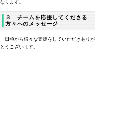
なります。
３ チームを応援してくださる
方々へのメッセージ
日頃から様々な支援をしていただきありが
とうございます。
皆様のお陰で、私達はライフル競技に専念
することが出来ています。
今後とも応援よろしくお願いします。
▲ページ上部に戻る
と
個人情報保護
|
リンクについて
|
著作権に
り
ついて
|
アクセシビリティ
ネ
鳥取県教育委員会事務局教育総務課
ッ