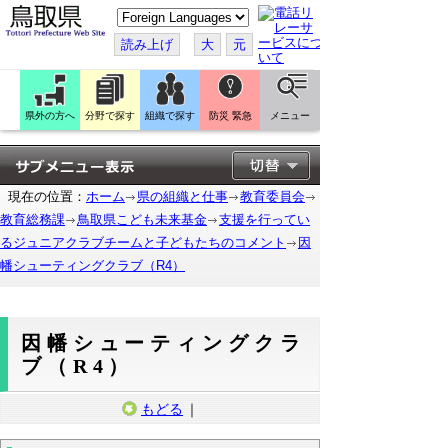
こ
の
ペ
読み上げ
大
元
ー
ジ
を
翻
訳
県外の方へ
分野で探す
組織で探す
防災 緊急
メニュー
す
る
現在の位置：
ホーム
県の組織と仕事
教育委員会
教育総務課
鳥取県こども未来基金
支援を行ってい
るジュニアクラブチームと子どもたちのコメント
因
幡シューティングクラブ（R4）
因幡シューティングクラ
ブ（R4）
もどる
｜