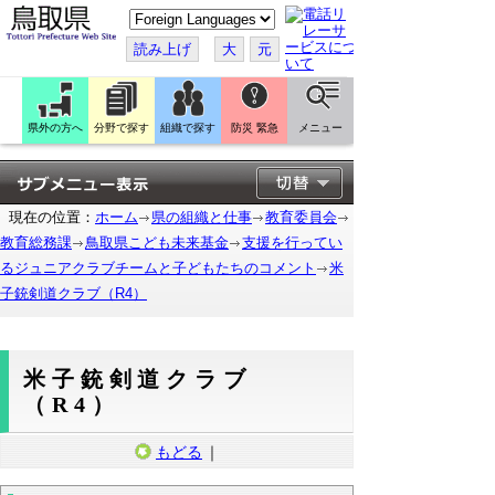
こ
の
ペ
読み上げ
大
元
ー
ジ
を
翻
訳
県外の方へ
分野で探す
組織で探す
防災 緊急
メニュー
す
る
現在の位置：
ホーム
県の組織と仕事
教育委員会
教育総務課
鳥取県こども未来基金
支援を行ってい
るジュニアクラブチームと子どもたちのコメント
米
子銃剣道クラブ（R4）
米子銃剣道クラブ
（R4）
もどる
｜