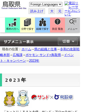
こ
の
ペ
読み上げ
大
元
ー
ジ
を
翻
訳
県外の方へ
分野で探す
組織で探す
防災 緊急
メニュー
す
る
現在の位置：
ホーム
県の組織と仕事
令和の改新戦
略本部
広報課
ポケモン サンド×鳥取県
イベン
ト・キャンペーン
2023年
2023年
「とっとりふるさと大使」サンド・アローラサンド