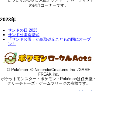
の紹介コーナーです。
2023年
サンドの日 2023
サンド公園寄贈式
「サンド公園」が鳥取砂丘こどもの国にオープ
ン！
© Pokémon. © Nintendo/Creatures Inc. /GAME
FREAK inc.
ポケットモンスター・ポケモン・Pokémonは任天堂・
クリーチャーズ・ゲームフリークの商標です。
▲ページ上部に戻る
と
個人情報保護
|
リンクについて
|
著作権に
り
ついて
|
アクセシビリティ
ネ
令和の改新戦略本部 政策戦略局
広
ッ
報課