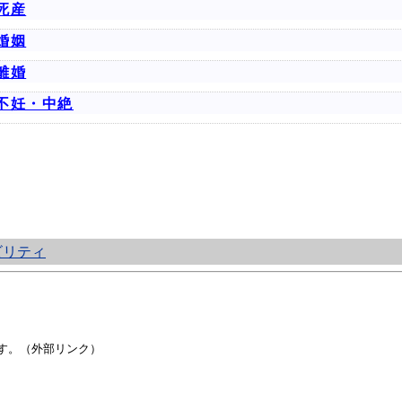
死産
婚姻
離婚
不妊・中絶
ビリティ
す。（外部リンク）