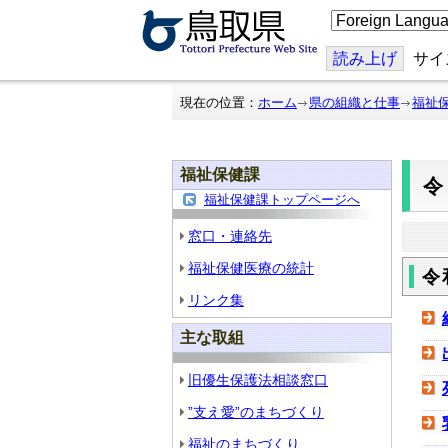
こ
の
ペ
ー
読み上げ
サイ
ジ
を
翻
現在の位置：
ホーム
県の組織と仕事
福祉
訳
す
る
福祉保健課
福祉保健課トップページへ
窓口・連絡先
福祉保健医療の統計
令
リンク集
主な取組
旧優生保護法相談窓口
”支え愛”のまちづくり
福祉のまちづくり