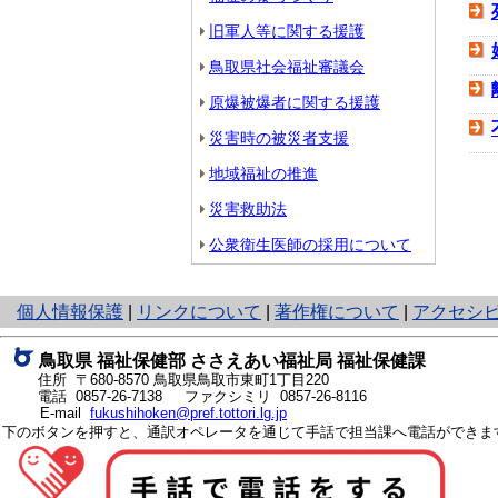
旧軍人等に関する援護
鳥取県社会福祉審議会
原爆被爆者に関する援護
災害時の被災者支援
地域福祉の推進
災害救助法
公衆衛生医師の採用について
と
個人情報保護
|
リンクについて
|
著作権について
|
アクセシ
り
ネ
鳥取県 福祉保健部 ささえあい福祉局 福祉保健課
ッ
住所 〒680-8570
鳥取県鳥取市東町1丁目220
ト
電話
0857-26-7138
ファクシミリ 0857-26-8116
E-mail
fukushihoken@pref.tottori.lg.jp
へ
下のボタンを押すと、通訳オペレータを通じて手話で担当課へ電話ができま
の