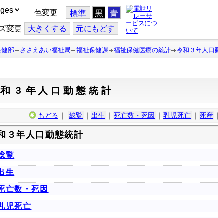
色変更
標準
黒
青
ズ変更
大
きくする
元
にもどす
保健部
ささえあい福祉局
福祉保健課
福祉保健医療の統計
令和３年人口
令和３年人口動態統計
もどる
｜
総覧
｜
出生
｜
死亡数・死因
｜
乳児死亡
｜
死産
和３年人口動態統計
総覧
出生
死亡数・死因
乳児死亡