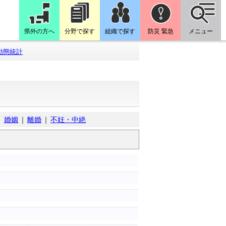
県外の方へ
分野で探す
組織で探す
防災 緊急
メニュー
動態統計
｜
婚姻
｜
離婚
｜
不妊・中絶