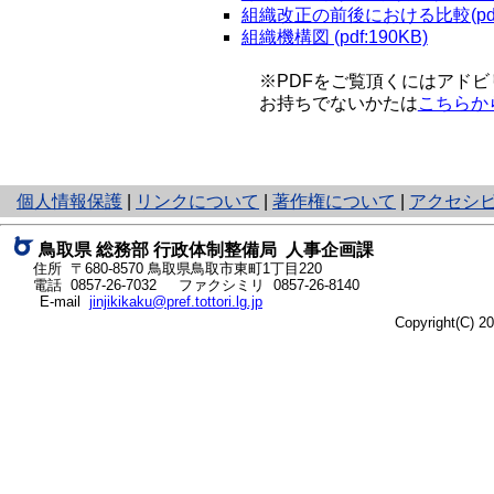
組織改正の前後における比較(pdf:
組織機構図 (pdf:190KB)
※PDFをご覧頂くにはアドビ
お持ちでないかたは
こちらか
と
個人情報保護
|
リンクについて
|
著作権について
|
アクセシ
り
ネ
鳥取県 総務部 行政体制整備局
人事企画課
ッ
住所 〒680-8570
鳥取県鳥取市東町1丁目220
ト
電話
0857-26-7032
ファクシミリ 0857-26-8140
E-mail
jinjikikaku@pref.tottori.lg.jp
へ
Copyright(C) 
の