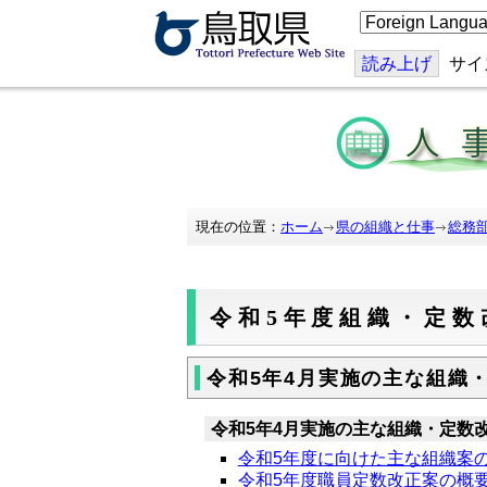
こ
の
ペ
ー
読み上げ
サイ
ジ
を
翻
訳
す
る
現在の位置：
ホーム
県の組織と仕事
総務
令和5年度組織・定数
令和5年4月実施の主な組織
令和5年4月実施の主な組織・定数
令和5年度に向けた主な組織案の概要 
令和5年度職員定数改正案の概要(pd