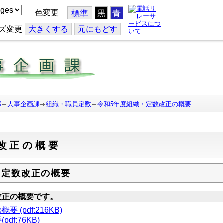
色変更
標準
黒
青
ズ変更
大
きくする
元
にもどす
部
人事企画課
組織・職員定数
令和5年度組織・定数改正の概要
改正の概要
・定数改正の概要
改正の概要です。
(pdf:216KB)
f:76KB)