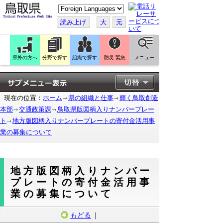
こ
の
ペ
読み上げ
大
元
ー
ジ
を
翻
訳
県外の方へ
分野で探す
組織で探す
防災 緊急
メニュー
す
る
現在の位置：
ホーム
県の組織と仕事
輝く鳥取創造
本部
交通政策課
鳥取県版図柄入りナンバープレー
ト
地方版図柄入りナンバープレートの寄付金活用事
業の募集について
地方版図柄入りナンバー
プレートの寄付金活用事
業の募集について
もどる
｜