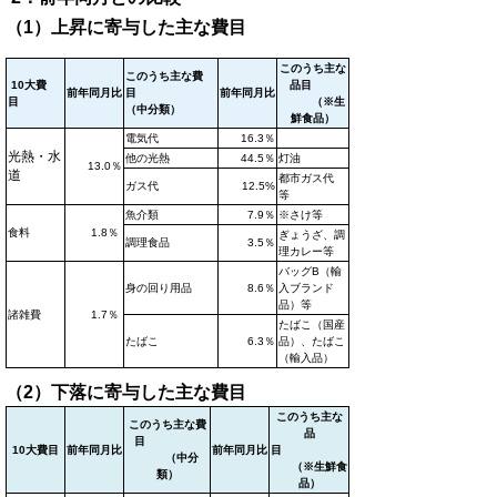
（1）上昇に寄与した主な費目
このうち主な
このうち主な費
10大費
品目
前年同月比
目
前年同月比
目
（※生
（中分類）
鮮食品）
電気代
16.3％
光熱・水
他の光熱
44.5％
灯油
13.0％
道
都市ガス代
ガス代
12.5%
等
魚介類
7.9％
※さけ等
食料
1.8％
ぎょうざ、調
調理食品
3.5％
理カレー等
バッグB（輸
身の回り用品
8.6％
入ブランド
品）等
諸雑費
1.7％
たばこ（国産
たばこ
6.3％
品）、たばこ
（輸入品）
（2）下落に寄与した主な費目
このうち主な
このうち主な費
品
目
10大費目
前年同月比
前年同月比
目
（中分
（※生鮮食
類）
品）