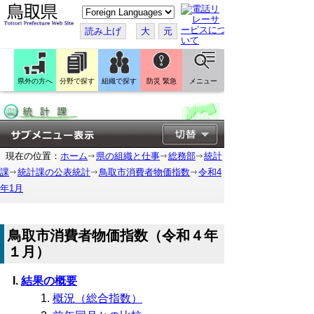
こ
の
ペ
読み上げ
大
元
ー
ジ
を
翻
訳
県外の方へ
分野で探す
組織で探す
防災 緊急
メニュー
す
る
現在の位置：
ホーム
県の組織と仕事
総務部
統計
課
統計課の公表統計
鳥取市消費者物価指数
令和4
年1月
鳥取市消費者物価指数（令和４年
１月）
結果の概要
概況（総合指数）