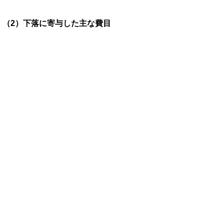
（2）下落に寄与した主な費目
特になし
▲ページ上部に戻る
II．統計表
令和４年１月鳥取市消費者物価指数
（Excelファイル、xls:78KB)
全国・中国地方県庁所在地別総合指数
（Excelファイル、xls:65KB)
鳥取市10大費目指数（Excelファイ
ル、xls:79KB)
鳥取市中分類指数（Excelファイル、
xls:86KB)