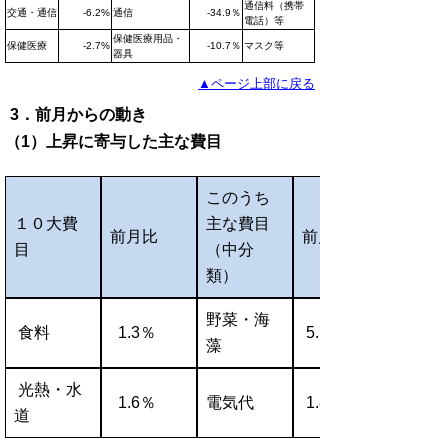
通信料（携帯
交通・通信
-6.2%
通信
-34.9％
電話）等
保健医療用品・
保健医療
-2.7%
-10.7％
マスク等
器具
▲ページ上部に戻る
3．前月からの動き
（1）上昇に寄与した主な費目
このうち
１０大費
主な費目
前月比
前月比
目
（中分
類）
野菜・海
食料
1.3％
5.7％
藻
光熱・水
1.6％
電気代
1.8％
道