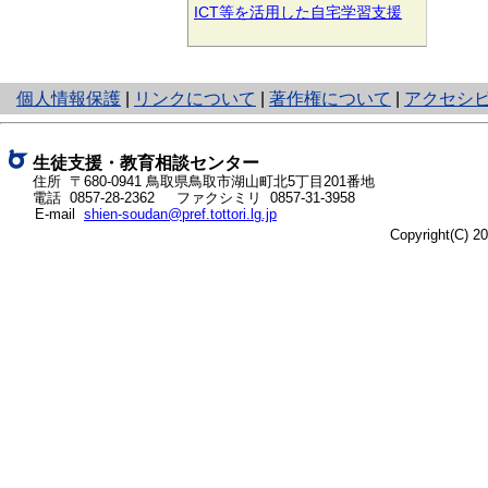
ICT等を活用した自宅学習支援
と
個人情報保護
|
リンクについて
|
著作権について
|
アクセシ
り
ネ
ッ
生徒支援・教育相談センター
ト
住所 〒680-0941
鳥取県鳥取市湖山町北5丁目201番地
電話
0857-28-2362
ファクシミリ 0857-31-3958
へ
E-mail
shien-soudan@pref.tottori.lg.jp
の
Copyright(C) 