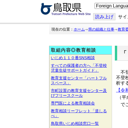
こ
の
ペ
ー
読み上げ
サイ
ジ
を
翻
現在の位置：
ホーム
県の組織と仕事
教育
訳
す
る
取組内容◎教育相談
いじめ１１０番SNS相談
すべての保護者の方へ「不登校
児童生徒サポートガイド」
不登
不登
教育支援センター「ハートフル
スペース」
析す
【令和
市町設置の教育支援センター及
びフリースクール
（
平
専門医による教育相談会
でこ
教育相談リーフレット「道しる
べ」
鳥取県いじめ相談窓口一覧