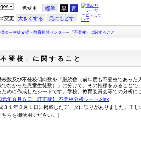
色変更
標準
黒
青
ズ変更
大
きくする
元
にもどす
委員会
生徒支援・教育相談センター
「不登校」に関すること
「不登校」に関すること
校数及び不登校傾向数を「継続数（前年度も不登校であった
校でなかった児童生徒数）」に分けて、その推移をみることで
るために作成したシートです。学校、教育委員会等での分析に
元年８月５日 訂正版】 不登校分析シート.xlsx
成３１年２月１日に掲載したデータに誤りがありました。正し
ちらを御活用ください。）