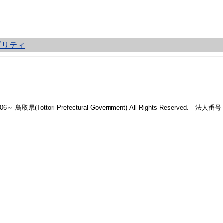
ビリティ
2006～ 鳥取県(Tottori Prefectural Government) All Rights Reserved. 法人番号