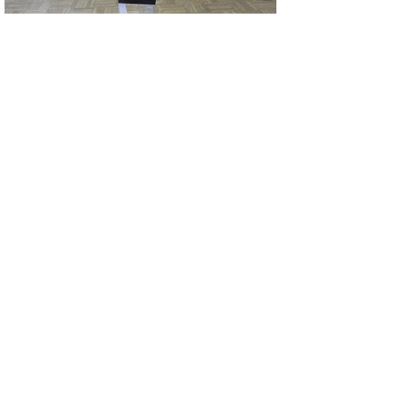
▲ページ上部に戻る
と
個人情報保護
|
リンクについて
|
著作権に
り
ついて
|
アクセシビリティ
ネ
ッ
鳥取県 船上山少年自然の家
住所 〒689-2525
ト
鳥取県東伯郡琴浦町山川807の2