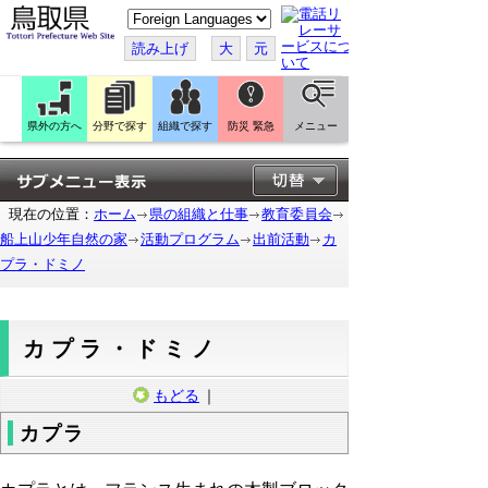
こ
の
ペ
読み上げ
大
元
ー
ジ
を
翻
訳
県外の方へ
分野で探す
組織で探す
防災 緊急
メニュー
す
る
現在の位置：
ホーム
県の組織と仕事
教育委員会
船上山少年自然の家
活動プログラム
出前活動
カ
プラ・ドミノ
カプラ・ドミノ
もどる
｜
カプラ