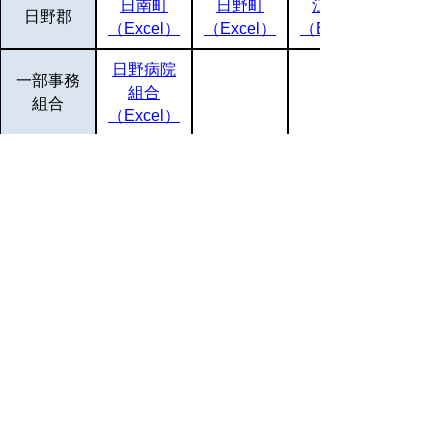
日南町
日野町
江府町
日野郡
（Excel）
（Excel）
（Excel）
日野病院
一部事務
組合
組合
（Excel）
エクセルをご覧になるにはMicrosoft社のエク
セルが必要です。
▲ページ上部に戻る
と
個人情報保護
|
リンクについて
|
著作権に
り
ついて
|
アクセシビリティ
ネ
鳥取県 地域社会振興部 市町村課
ッ
住所 〒680-8570
ト
鳥取県鳥取市東町1丁目220
電話
0857-26-7056