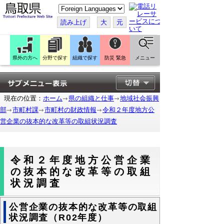
こ
の
ペ
読み上げ
大
元
ー
ジ
を
翻
訳
県外の方へ
分野で探す
組織で探す
防災 緊急
メニュー
す
る
現在の位置：
ホーム
県の組織と仕事
地域社会振興
部
市町村課
市町村の財政情報
令和２年度地方公
営企業の抜本的な改革等の取組状況調査
令和２年度地方公営企業
の抜本的な改革等の取組
状況調査
公営企業の抜本的な改革等の取組
状況調査（R02年度）