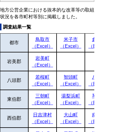
地方公営企業における抜本的な改革等の取組
状況を各市町村等別に掲載しました。
調査結果一覧
鳥取市
米子市
倉吉市
都市
（Excel）
（Excel）
（Excel）
岩美町
岩美郡
（Excel）
若桜町
智頭町
八頭町
八頭郡
（Excel）
（Excel）
（Excel）
三朝町
湯梨浜町
琴浦町
東伯郡
（Excel）
（Excel）
（Excel）
日吉津村
大山町
南部町
西伯郡
（Excel）
（Excel）
（Excel）