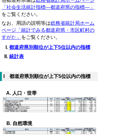
他都道府県値は
総務省統計局ホームページ
「社会生活統計指標―都道府県の指標―」
をご覧ください。
なお、用語の説明等は
総務省統計局ホーム
ページ「統計でみる都道府県・市区町村の
すがた」
をご覧ください。
都道府県別順位が上下5位以内の指標
統計表
I 都道府県別順位が上下5位以内の指標
A. 人口・世帯
B. 自然環境