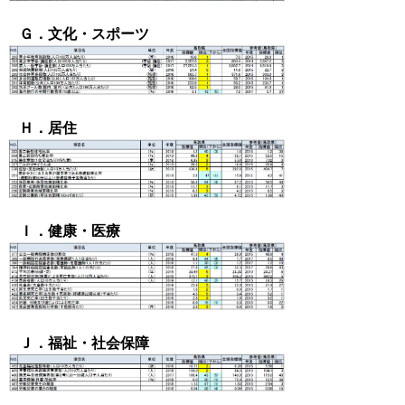
Ｇ．文化・スポーツ
Ｈ．居住
Ｉ．健康・医療
Ｊ．福祉・社会保障