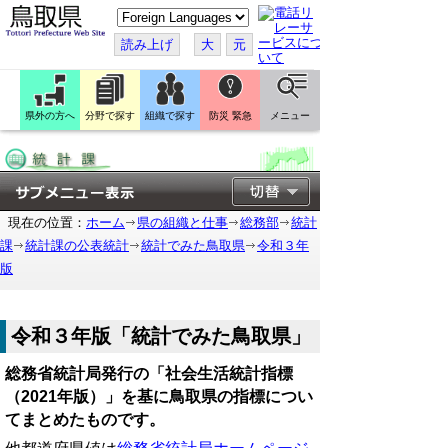
こ
の
ペ
読み上げ
大
元
ー
ジ
を
翻
訳
県外の方へ
分野で探す
組織で探す
防災 緊急
メニュー
す
る
現在の位置：
ホーム
県の組織と仕事
総務部
統計
課
統計課の公表統計
統計でみた鳥取県
令和３年
版
令和３年版「統計でみた鳥取県」
総務省統計局発行の「社会生活統計指標
（2021年版）」を基に鳥取県の指標につい
てまとめたものです。