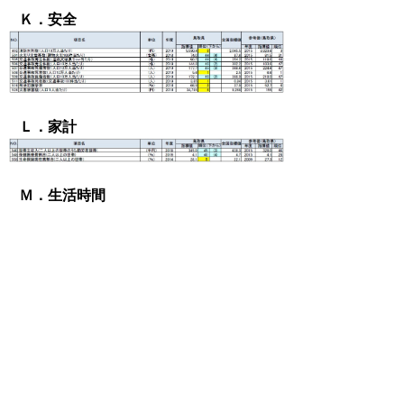
Ｋ．安全
Ｌ．家計
Ｍ．生活時間
II 統計表
変更点および鳥取県が上下５位以内の
項目(xls:82KB)
鳥取県が上位５位以内の項目
(xls:49KB)